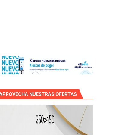
icleta
APROVECHA NUESTRAS OFERTAS
mático entre EEUU e Irán, tras la cancelación de un ataque.