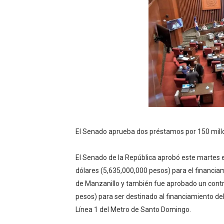
Un sismo de magnitud 3,4 s
Incendio en Grecia quema 
Pacheman apuesta por la e
Un derrumbe en el centro d
Condenan a dos 'streamers'
El Senado aprueba dos préstamos por 150 mill
El Senado de la República aprobó este martes e
dólares (5,635,000,000 pesos) para el financia
de Manzanillo y también fue aprobado un contr
pesos) para ser destinado al financiamiento de
Línea 1 del Metro de Santo Domingo.