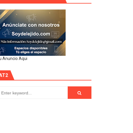
u Anuncio Aqui
AT2