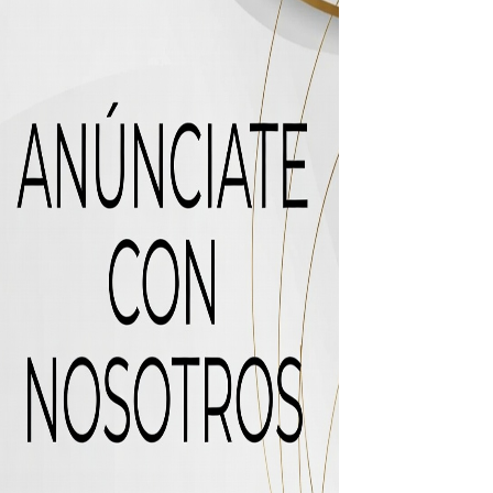
 de “Cosas Locas”
recto