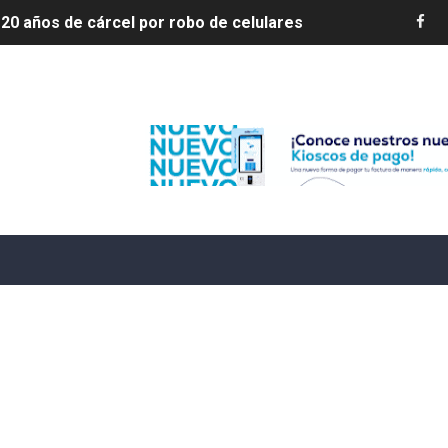
20 años de cárcel por robo de celulares
4 se ha alejado de República Dominicana en las últimas ho
Edenorte
e agosto de 2026
aturas de hasta 35 °C para este miércoles
L ROSARIO
LIVO (CONTROLANDOELEJIDO.COM)
 ¿hasta dónde puede restringirse el acceso de los ciudadan
ido a $58.44; el euro subió a $68.79
ollo energético del Cibao Central con nueva subestación 
dy Paulino conquista oro en JCC