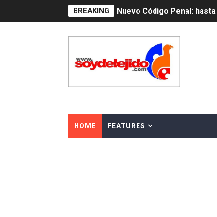
BREAKING
Nuevo Código Penal: hasta 
La nube sahariana número 1
Tasa del dólar jueves 06 d
Indomet pronostica temper
JAPY VERDEI MISS MICHEL
JAPY VERDEI MR. EDDY O
HOME
FEATURES
Playas públicas y hoteles:
Dólar bajó 9 cts. y era vend
EDENORTE impulsa el desarr
Medallista olímpica Marilei