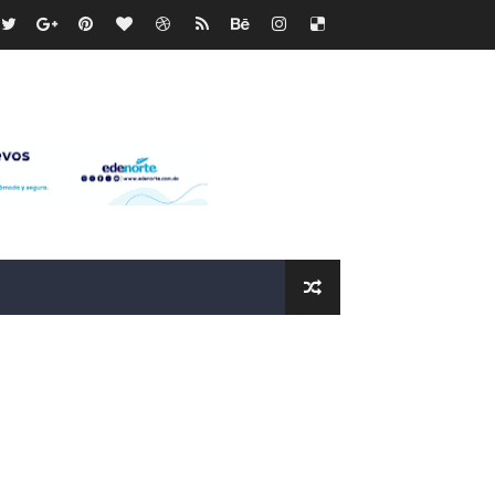
ras
os?
de RD$118 millones y modernización total de la red en Mai