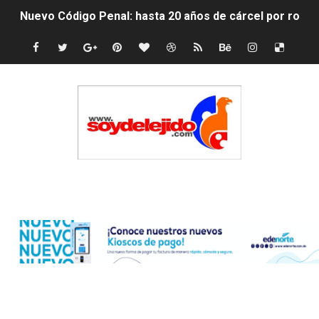
La nube sahariana número 14 se ha alejado de Repúblic
Tasa del dólar jueves 06 de agosto de 2026
Indomet pronostica temperaturas de hasta 35 °C para 
JAPY VERDEI MISS MICHELL ROSARIO
JAPY VERDEI MR. EDDY OLIVO (CONTROLANDOELEJID
Playas públicas y hoteles: ¿hasta dónde puede restring
Edenorte
Dólar bajó 9 cts. y era vendido a $58.44; el euro subió a
EDENORTE impulsa el desarrollo energético del Cibao C
Medallista olímpica Marileidy Paulino conquista oro en
Dólar bajó 9 cts. y era vendido a $58.53; el euro sigue a