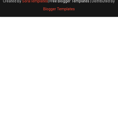
Created By
SoraTemplates
|
Free Blogger Templates
| Distributed By
Blogger Templates