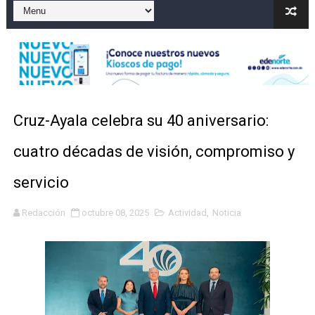
JAPY VERDEI MR. EDDY OLIVO (CONTROLANDOELEJID
Playas públicas y hoteles: ¿hasta dónde puede restring
Dólar bajó 9 cts. y era vendido a $58.44; el euro subió a
EDENORTE impulsa el desarrollo energético del Cibao C
Cruz-Ayala celebra su 40 aniversario:
Muere motociclista tras accidente vial contra poste el
cuatro décadas de visión, compromiso y
Director SNS proyecta 150 hospitales operen con mayo
servicio
Redacción
octubre 08, 2025
Actividad
,
Noticia