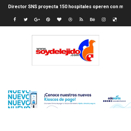
Director SNS proyecta 150 hospitales operen con mayo
Profesora muere en accidente mientras viajaba junto a 
Indomet vaticina lluvias dispersa para este lunes
Jenny Blanco reafirma su conexión con la diáspora co
Lionel Messi y su familia despiden a su padre Jorge e
SNS fortalece servicios diagnósticos en centros de Pr
Edenorte
PRM elige dirección unificada con Abinader, Garrigó y 
Presidente Abinader, Hipólito Mejía y David Collado ma
Discusión familiar termina en muerte de un joven en Mo
Coraasan construye parque solar de un megavatio para 