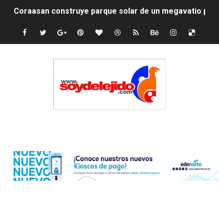
Coraasan construye parque solar de un megavatio para 
Irán apuesta por resistencia en disputa con Estados Un
Dominicana demanda Yankees por 10 millones de dólar
Precio del dólar hoy viernes 7 de agosto de 2026
Un derrumbe en el centro de Cuba deja dos personas m
Condenan a dos 'streamers' franceses por torturar has
Edenorte
Nuevo Código Penal: hasta 20 años de cárcel por robo 
La nube sahariana número 14 se ha alejado de Repúblic
Tasa del dólar jueves 06 de agosto de 2026
Indomet pronostica temperaturas de hasta 35 °C para 