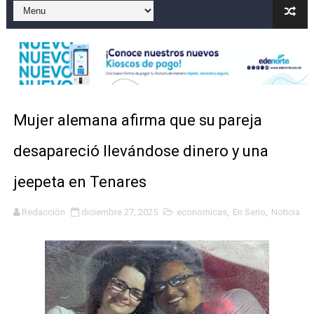
Gobierno español afirma retorno de 70.000 migrantes 
Operativo en Barahona: desmantelan fábrica de alcohol
Autoridades indagan muerte de mujer en La Zurza, Dist
Accidente en Verón deja un motorista fallecido y otra 
Mujer alemana afirma que su pareja
Discusión familiar termina en muerte de un joven en Mo
desapareció llevándose dinero y una
jeepeta en Tenares
Redacción
diciembre 27, 2025
economicas
,
En Serio
,
Noticia