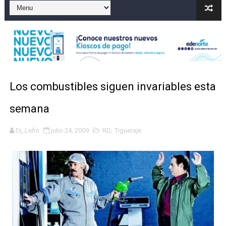
Autoridades indagan muerte de mujer en La Zurza, Dist
Accidente en Verón deja un motorista fallecido y otra 
Policía recaptura en Altamira a fugado del CCR San Fel
Coraasan construye parque solar de un megavatio para 
Los combustibles siguen invariables esta
Irán apuesta por resistencia en disputa con Estados Un
semana
Dj_Leño
julio 24, 2009
RD
,
Tigueraje