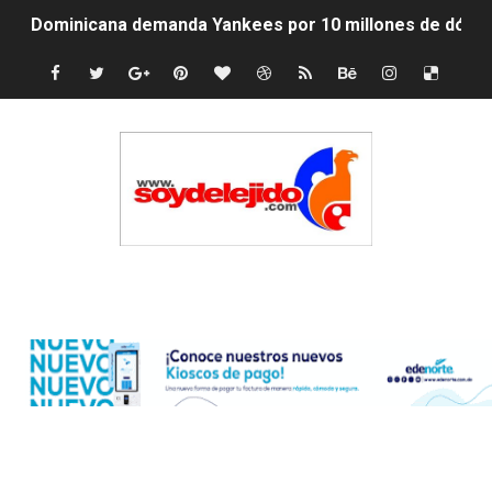
Dominicana demanda Yankees por 10 millones de dólar
Precio del dólar hoy viernes 7 de agosto de 2026
Un derrumbe en el centro de Cuba deja dos personas m
Condenan a dos 'streamers' franceses por torturar has
Nuevo Código Penal: hasta 20 años de cárcel por robo 
La nube sahariana número 14 se ha alejado de Repúblic
Edenorte
Tasa del dólar jueves 06 de agosto de 2026
Indomet pronostica temperaturas de hasta 35 °C para 
JAPY VERDEI MISS MICHELL ROSARIO
JAPY VERDEI MR. EDDY OLIVO (CONTROLANDOELEJID