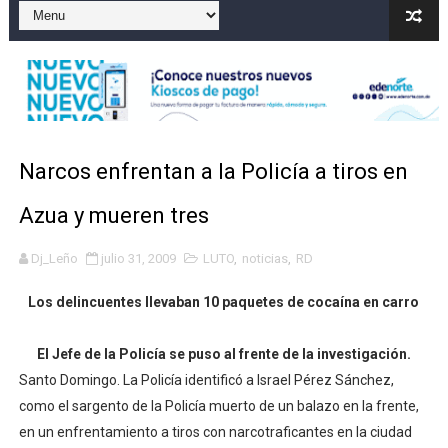
Gobierno español afirma retorno de 70.000 migrantes 
Operativo en Barahona: desmantelan fábrica de alcohol
Autoridades indagan muerte de mujer en La Zurza, Dist
Accidente en Verón deja un motorista fallecido y otra 
Narcos enfrentan a la Policía a tiros en
Discusión familiar termina en muerte de un joven en Mo
Azua y mueren tres
Dj_Leño
julio 31, 2009
LUTO
,
noticias
,
RD
Los delincuentes llevaban 10 paquetes de cocaína en carro
El Jefe de la Policía se puso al frente de la investigación.
Santo Domingo. La Policía identificó a Israel Pérez Sánchez,
como el sargento de la Policía muerto de un balazo en la frente,
en un enfrentamiento a tiros con narcotraficantes en la ciudad