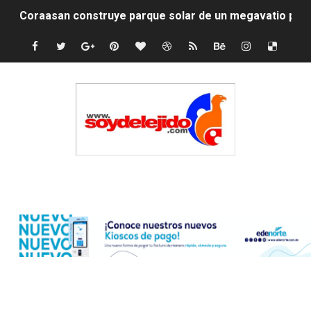
Coraasan construye parque solar de un megavatio para 
Irán apuesta por resistencia en disputa con Estados Un
Dominicana demanda Yankees por 10 millones de dólar
Precio del dólar hoy viernes 7 de agosto de 2026
Un derrumbe en el centro de Cuba deja dos personas m
Condenan a dos 'streamers' franceses por torturar has
Edenorte
Nuevo Código Penal: hasta 20 años de cárcel por robo 
La nube sahariana número 14 se ha alejado de Repúblic
Tasa del dólar jueves 06 de agosto de 2026
Indomet pronostica temperaturas de hasta 35 °C para 