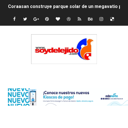
Coraasan construye parque solar de un megavatio para 
Irán apuesta por resistencia en disputa con Estados Un
Dominicana demanda Yankees por 10 millones de dólar
Precio del dólar hoy viernes 7 de agosto de 2026
Un derrumbe en el centro de Cuba deja dos personas m
Condenan a dos 'streamers' franceses por torturar has
Edenorte
Nuevo Código Penal: hasta 20 años de cárcel por robo 
La nube sahariana número 14 se ha alejado de Repúblic
Tasa del dólar jueves 06 de agosto de 2026
Indomet pronostica temperaturas de hasta 35 °C para 