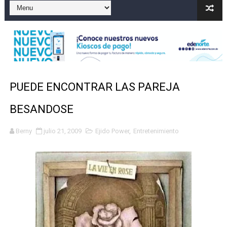
Gobierno español afirma retorno de 70.000 migrantes 
Operativo en Barahona: desmantelan fábrica de alcohol
Autoridades indagan muerte de mujer en La Zurza, Dist
Accidente en Verón deja un motorista fallecido y otra 
PUEDE ENCONTRAR LAS PAREJA
Discusión familiar termina en muerte de un joven en Mo
BESANDOSE
Berny
julio 21, 2009
Ejido Power
,
Entretenimiento