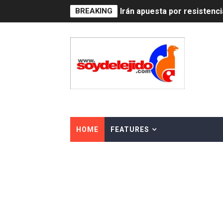
BREAKING
Irán apuesta por resistenc
Dominicana demanda Yankee
Precio del dólar hoy viern
Un derrumbe en el centro d
Condenan a dos 'streamers'
Nuevo Código Penal: hasta 
HOME
FEATURES
La nube sahariana número 1
Tasa del dólar jueves 06 d
Indomet pronostica temper
JAPY VERDEI MISS MICHEL