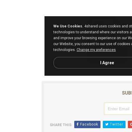
Operativo en Barahona: des
Autoridades indagan muerte
Accidente en Verón deja un
Discusión familiar termina 
Coraasan construye parque 
SUB
Facebook
Twitter
SHARE THIS: