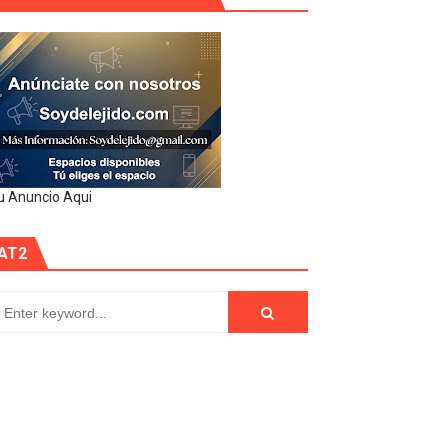
u Anuncio Aqui
AT2