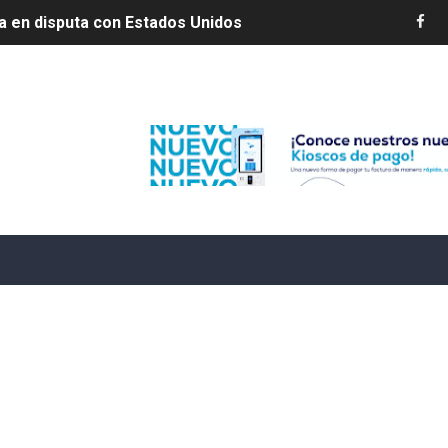
ia en disputa con Estados Unidos
s por 10 millones de dólares
Edenorte
es 7 de agosto de 2026
e Cuba deja dos personas muertas y otra herida
 franceses por torturar hasta la muerte a su colega en di
20 años de cárcel por robo de celulares
4 se ha alejado de República Dominicana en las últimas ho
e agosto de 2026
aturas de hasta 35 °C para este miércoles
L ROSARIO