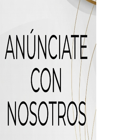
icleta
uas residuales de Rafey