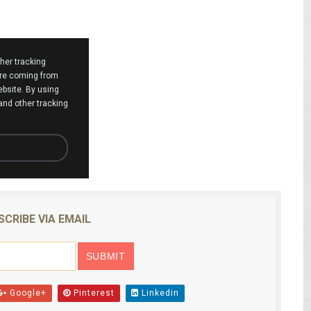
mantelan fábrica de alcohol adulterado y recuperan motoc
 de mujer en La Zurza, Distrito Nacional
 motorista fallecido y otra persona herida
en muerte de un joven en Moca; investigan a su tío
solar de un megavatio para la planta de tratamiento de ag
SCRIBE VIA EMAIL
Google+
Pinterest
Linkedin