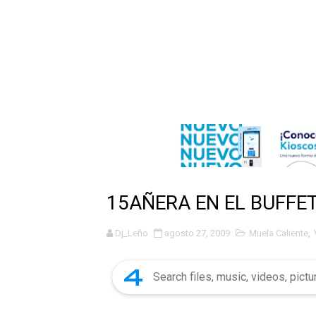
JAPY VERDEI MR. EDDY O
Playas públicas y hoteles:
Dólar bajó 9 cts. y era vend
EDENORTE impulsa el desarr
Medallista olímpica Marilei
Dólar bajó 9 cts. y era vend
15AÑERA EN EL BUFFE
Nuevo Código Penal entra 
Dj_Leño
agosto 27, 2009
Muela Caliente
,
NY: Ultiman a puñaladas a 
Incendio en tren de Manhat
Gobierno español afirma r