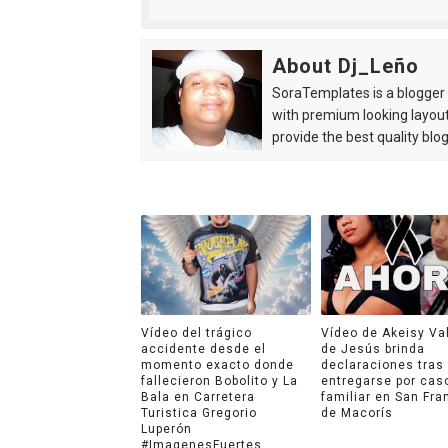
About Dj_Leño
SoraTemplates is a blogger r
with premium looking layout
provide the best quality blo
Vídeo del trágico
Vídeo de Akeisy Va
accidente desde el
de Jesús brinda
momento exacto donde
declaraciones tras
fallecieron Bobolito y La
entregarse por cas
Bala en Carretera
familiar en San Fra
Turistica Gregorio
de Macorís
Luperón
#ImagenesFuertes