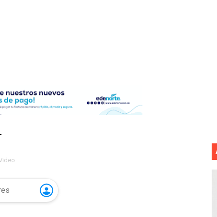
LIVO (CONTROLANDOELEJIDO.COM)
 ¿hasta dónde puede restringirse el acceso de los ciudadan
ido a $58.44; el euro subió a $68.79
ollo energético del Cibao Central con nueva subestación 
dy Paulino conquista oro en JCC
ido a $58.53; el euro sigue a $68.74
T
en vigor en República Dominicana
Video
un dominicano en Long Island
tan deja 12 heridos
etorno de 70.000 migrantes en Ceuta