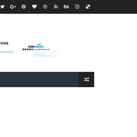
recto
ras