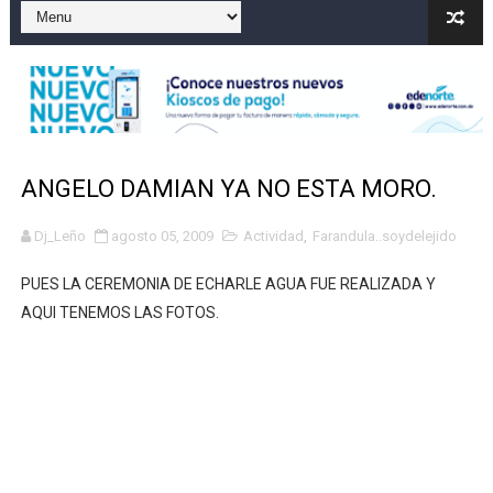
Playas públicas y hoteles: ¿hasta dónde puede restring
Dólar bajó 9 cts. y era vendido a $58.44; el euro subió a
EDENORTE impulsa el desarrollo energético del Cibao C
Muere motociclista tras accidente vial contra poste el
ANGELO DAMIAN YA NO ESTA MORO.
Director SNS proyecta 150 hospitales operen con mayo
Dj_Leño
agosto 05, 2009
Actividad
,
Farandula..soydelejido
PUES LA CEREMONIA DE ECHARLE AGUA FUE REALIZADA Y
AQUI TENEMOS LAS FOTOS.