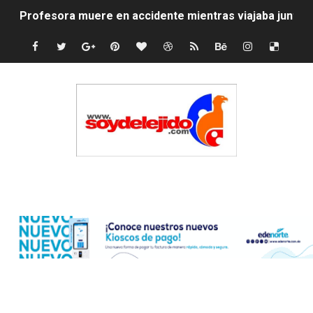
Profesora muere en accidente mientras viajaba junto a 
Indomet vaticina lluvias dispersa para este lunes
Jenny Blanco reafirma su conexión con la diáspora co
Lionel Messi y su familia despiden a su padre Jorge e
SNS fortalece servicios diagnósticos en centros de Pr
PRM elige dirección unificada con Abinader, Garrigó y 
Edenorte
Presidente Abinader, Hipólito Mejía y David Collado ma
Discusión familiar termina en muerte de un joven en Mo
Coraasan construye parque solar de un megavatio para 
Irán apuesta por resistencia en disputa con Estados Un