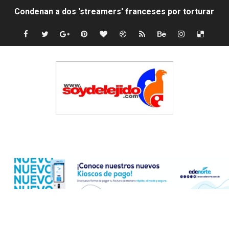
Condenan a dos 'streamers' franceses por torturar has
Nuevo Código Penal: hasta 20 años de cárcel por robo 
La nube sahariana número 14 se ha alejado de Repúblic
Tasa del dólar jueves 06 de agosto de 2026
Indomet pronostica temperaturas de hasta 35 °C para 
JAPY VERDEI MISS MICHELL ROSARIO
Edenorte
JAPY VERDEI MR. EDDY OLIVO (CONTROLANDOELEJID
Playas públicas y hoteles: ¿hasta dónde puede restring
Dólar bajó 9 cts. y era vendido a $58.44; el euro subió a
EDENORTE impulsa el desarrollo energético del Cibao C