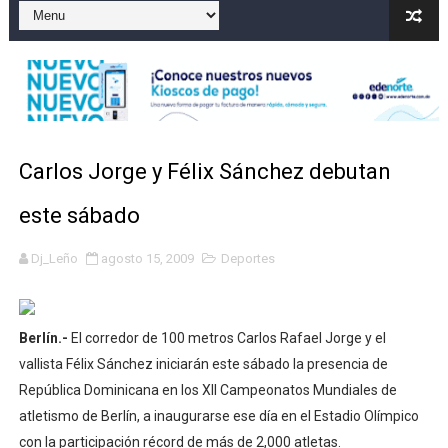
El precio del brent cayó un 7,05 % a 83,77 dólares por 
Un sismo de magnitud 3,4 se registra en una provincia
Incendio en Grecia quema 12,600 hectáreas y obliga a
Pacheman apuesta por la evolución del merengue típi
Carlos Jorge y Félix Sánchez debutan
Un derrumbe en el centro de Cuba deja dos personas m
este sábado
Dj_Leño
agosto 15, 2009
Deportes
Berlín.-
El corredor de 100 metros Carlos Rafael Jorge y el
vallista Félix Sánchez iniciarán este sábado la presencia de
República Dominicana en los XII Campeonatos Mundiales de
atletismo de Berlín, a inaugurarse ese día en el Estadio Olímpico
con la participación récord de más de 2,000 atletas.