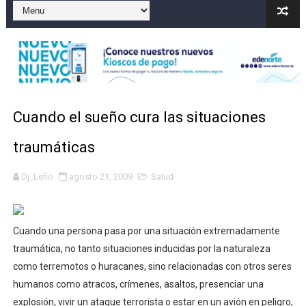
Nuevo Código Penal: hasta 20 años de cárcel por robo 
La nube sahariana número 14 se ha alejado de Repúblic
Tasa del dólar jueves 06 de agosto de 2026
Indomet pronostica temperaturas de hasta 35 °C para 
Cuando el sueño cura las situaciones
JAPY VERDEI MISS MICHELL ROSARIO
traumáticas
Dj_Leño
agosto 21, 2009
Salud
Cuando una persona pasa por una situación extremadamente
traumática, no tanto situaciones inducidas por la naturaleza
como terremotos o huracanes, sino relacionadas con otros seres
humanos como atracos, crímenes, asaltos, presenciar una
explosión, vivir un ataque terrorista o estar en un avión en peligro,