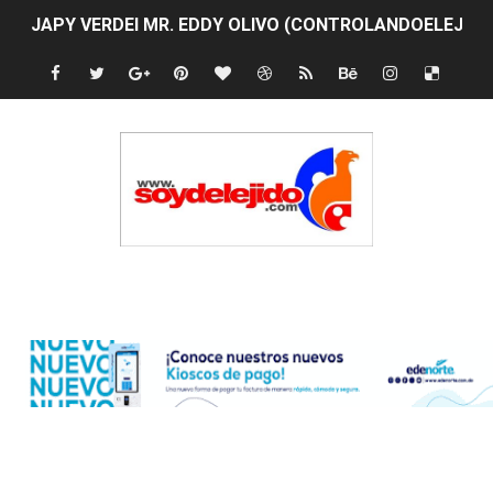
JAPY VERDEI MR. EDDY OLIVO (CONTROLANDOELEJID
Playas públicas y hoteles: ¿hasta dónde puede restring
Dólar bajó 9 cts. y era vendido a $58.44; el euro subió a
EDENORTE impulsa el desarrollo energético del Cibao C
Medallista olímpica Marileidy Paulino conquista oro en
Dólar bajó 9 cts. y era vendido a $58.53; el euro sigue a
Edenorte
Nuevo Código Penal entra en vigor en República Domin
NY: Ultiman a puñaladas a un dominicano en Long Island
Incendio en tren de Manhattan deja 12 heridos
Gobierno español afirma retorno de 70.000 migrantes 