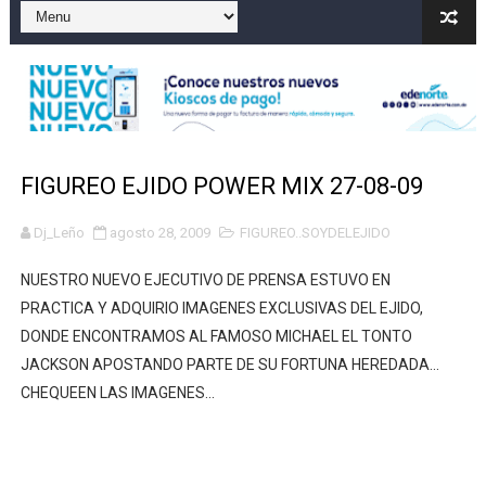
Lionel Messi y su familia despiden a su padre Jorge e
SNS fortalece servicios diagnósticos en centros de Pr
PRM elige dirección unificada con Abinader, Garrigó y 
Presidente Abinader, Hipólito Mejía y David Collado ma
FIGUREO EJIDO POWER MIX 27-08-09
Discusión familiar termina en muerte de un joven en Mo
Dj_Leño
agosto 28, 2009
FIGUREO..SOYDELEJIDO
NUESTRO NUEVO EJECUTIVO DE PRENSA ESTUVO EN
PRACTICA Y ADQUIRIO IMAGENES EXCLUSIVAS DEL EJIDO,
DONDE ENCONTRAMOS AL FAMOSO MICHAEL EL TONTO
JACKSON APOSTANDO PARTE DE SU FORTUNA HEREDADA...
CHEQUEEN LAS IMAGENES...