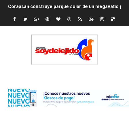
Coraasan construye parque solar de un megavatio para 
Irán apuesta por resistencia en disputa con Estados Un
Dominicana demanda Yankees por 10 millones de dólar
Precio del dólar hoy viernes 7 de agosto de 2026
Un derrumbe en el centro de Cuba deja dos personas m
Condenan a dos 'streamers' franceses por torturar has
Edenorte
Nuevo Código Penal: hasta 20 años de cárcel por robo 
La nube sahariana número 14 se ha alejado de Repúblic
Tasa del dólar jueves 06 de agosto de 2026
Indomet pronostica temperaturas de hasta 35 °C para 