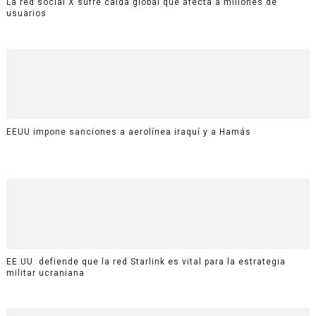
La red social X sufre caída global que afecta a millones de
usuarios
EEUU impone sanciones a aerolínea iraquí y a Hamás
EE.UU. defiende que la red Starlink es vital para la estrategia
militar ucraniana