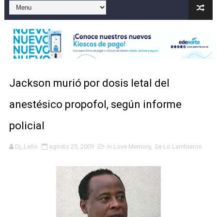
Operativo en Barahona: desmantelan fábrica de alcohol
Autoridades indagan muerte de mujer en La Zurza, Dist
Accidente en Verón deja un motorista fallecido y otra 
Discusión familiar termina en muerte de un joven en Mo
Jackson murió por dosis letal del
Coraasan construye parque solar de un megavatio para 
anestésico propofol, según informe
policial
Dj_Leño
agosto 25, 2009
In Love Memory
,
Se Lo Lambieron