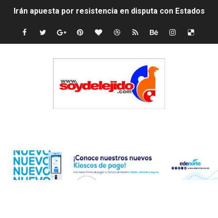
Irán apuesta por resistencia en disputa con Estados Un
Dominicana demanda Yankees por 10 millones de dólar
Precio del dólar hoy viernes 7 de agosto de 2026
Un derrumbe en el centro de Cuba deja dos personas m
Condenan a dos 'streamers' franceses por torturar has
Nuevo Código Penal: hasta 20 años de cárcel por robo 
Edenorte
La nube sahariana número 14 se ha alejado de Repúblic
Tasa del dólar jueves 06 de agosto de 2026
Indomet pronostica temperaturas de hasta 35 °C para 
JAPY VERDEI MISS MICHELL ROSARIO