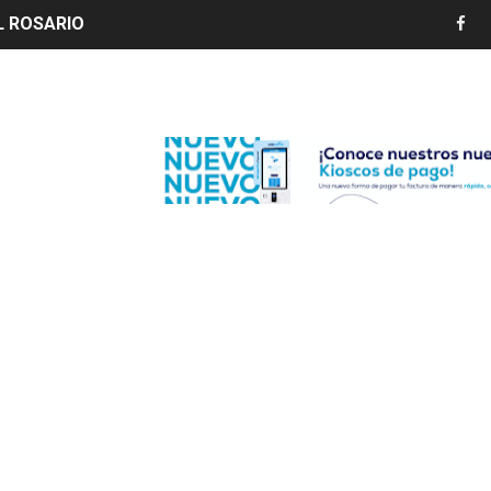
LIVO (CONTROLANDOELEJIDO.COM)
 ¿hasta dónde puede restringirse el acceso de los ciudadan
Edenorte
ido a $58.44; el euro subió a $68.79
ollo energético del Cibao Central con nueva subestación 
dy Paulino conquista oro en JCC
ido a $58.53; el euro sigue a $68.74
en vigor en República Dominicana
un dominicano en Long Island
tan deja 12 heridos
etorno de 70.000 migrantes en Ceuta