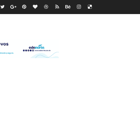
os?
de RD$118 millones y modernización total de la red en Mai