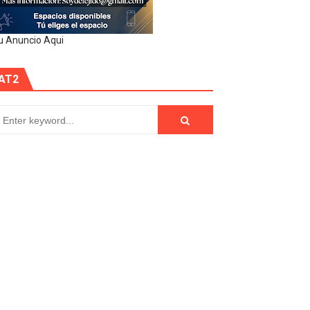
u Anuncio Aqui
AT2