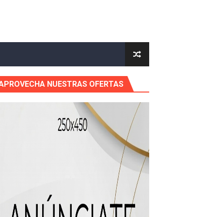
icleta
APROVECHA NUESTRAS OFERTAS
mático entre EEUU e Irán, tras la cancelación de un ataque.
 de “Cosas Locas”