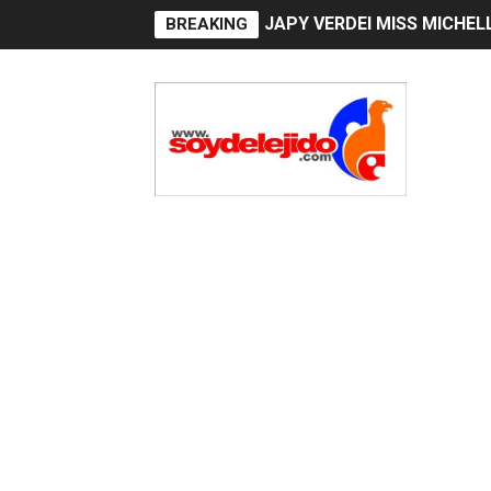
BREAKING
JAPY VERDEI MR. EDDY O
Playas públicas y hoteles:
Dólar bajó 9 cts. y era vend
EDENORTE impulsa el desarr
Medallista olímpica Marilei
Dólar bajó 9 cts. y era vend
Nuevo Código Penal entra 
NY: Ultiman a puñaladas a 
Incendio en tren de Manhat
Gobierno español afirma r