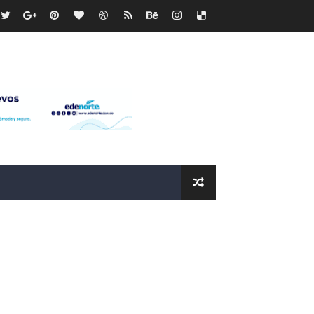
recto
ras