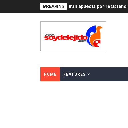
BREAKING
Dominicana demanda Yankee
Precio del dólar hoy viern
Un derrumbe en el centro d
Condenan a dos 'streamers'
Nuevo Código Penal: hasta 
La nube sahariana número 1
HOME
FEATURES
Tasa del dólar jueves 06 d
Indomet pronostica temper
JAPY VERDEI MISS MICHEL
JAPY VERDEI MR. EDDY O