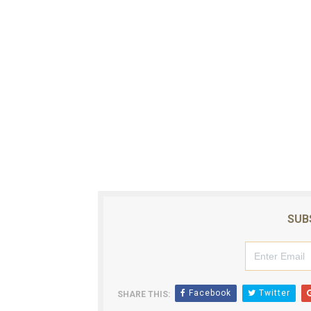
Autoridades indagan muerte
Accidente en Verón deja un
Policía recaptura en Altami
Coraasan construye parque 
Irán apuesta por resistenc
SUB
Facebook
Twitter
SHARE THIS: