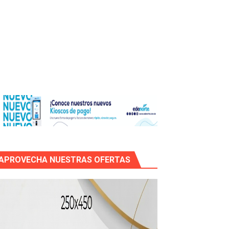
os?
de RD$118 millones y modernización total de la red en Mai
APROVECHA NUESTRAS OFERTAS
icleta