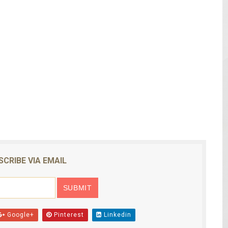
 de mujer en La Zurza, Distrito Nacional
 motorista fallecido y otra persona herida
ra a fugado del CCR San Felipe
solar de un megavatio para la planta de tratamiento de ag
ia en disputa con Estados Unidos
SCRIBE VIA EMAIL
Google+
Pinterest
Linkedin