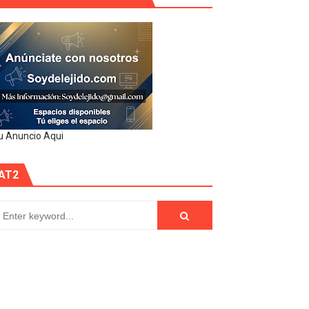
u Anuncio Aqui
AT2