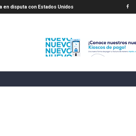
s por 10 millones de dólares
es 7 de agosto de 2026
Edenorte
e Cuba deja dos personas muertas y otra herida
 franceses por torturar hasta la muerte a su colega en di
20 años de cárcel por robo de celulares
4 se ha alejado de República Dominicana en las últimas ho
e agosto de 2026
aturas de hasta 35 °C para este miércoles
L ROSARIO
LIVO (CONTROLANDOELEJIDO.COM)