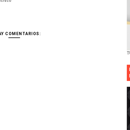
ncisco
AY COMENTARIOS:
T