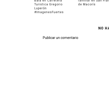
Bala en Carretera
familiar en San Fra
Turistica Gregorio
de Macorís
Luperón
#ImagenesFuertes
NO H
Publicar un comentario