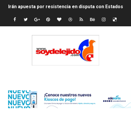
Irán apuesta por resistencia en disputa con Estados Un
Dominicana demanda Yankees por 10 millones de dólar
Precio del dólar hoy viernes 7 de agosto de 2026
Un derrumbe en el centro de Cuba deja dos personas m
Condenan a dos 'streamers' franceses por torturar has
Nuevo Código Penal: hasta 20 años de cárcel por robo 
Edenorte
La nube sahariana número 14 se ha alejado de Repúblic
Tasa del dólar jueves 06 de agosto de 2026
Indomet pronostica temperaturas de hasta 35 °C para 
JAPY VERDEI MISS MICHELL ROSARIO