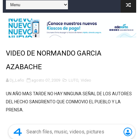
Operativo en Barahona: desmantelan fábrica de alcohol
Autoridades indagan muerte de mujer en La Zurza, Dist
Accidente en Verón deja un motorista fallecido y otra 
Discusión familiar termina en muerte de un joven en Mo
VIDEO DE NORMANDO GARCIA
Coraasan construye parque solar de un megavatio para 
AZABACHE
Dj_Leño
agosto 07, 2009
LUTO
,
Video
UN AÑO MAS TARDE NO HAY NINGUNA SEÑAL DE LOS AUTORES
DEL HECHO SANGRIENTO QUE CONMOVIO EL PUEBLO Y LA
PRENSA.