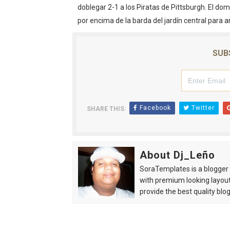
doblegar 2-1 a los Piratas de Pittsburgh. El d
Pacheman apuesta por la e
por encima de la barda del jardín central para 
Dólar bajó 10 cts. y era ven
SUB
Condenan a dos 'streamers'
Nuevo Código Penal: hasta 
La nube sahariana número 1
Facebook
Twitter
SHARE THIS:
About Dj_Leño
SoraTemplates is a blogger r
with premium looking layout
provide the best quality blo