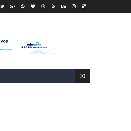
os?
de RD$118 millones y modernización total de la red en Mai