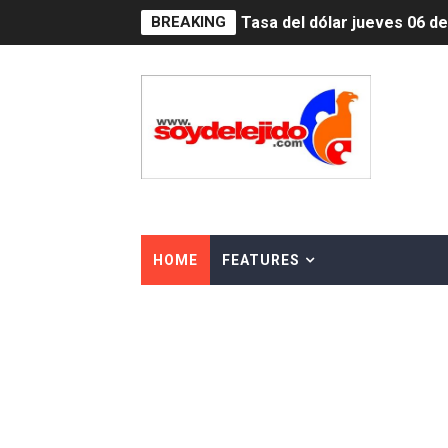
BREAKING
Tasa del dólar jueves 06 d
Indomet pronostica temper
JAPY VERDEI MISS MICHEL
JAPY VERDEI MR. EDDY O
Playas públicas y hoteles:
Dólar bajó 9 cts. y era vend
HOME
FEATURES
EDENORTE impulsa el desarr
Medallista olímpica Marilei
Dólar bajó 9 cts. y era vend
Nuevo Código Penal entra 