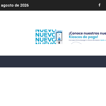
e agosto de 2026
aturas de hasta 35 °C para este miércoles
Edenorte
L ROSARIO
LIVO (CONTROLANDOELEJIDO.COM)
 ¿hasta dónde puede restringirse el acceso de los ciudadan
ido a $58.44; el euro subió a $68.79
ollo energético del Cibao Central con nueva subestación 
dy Paulino conquista oro en JCC
ido a $58.53; el euro sigue a $68.74
en vigor en República Dominicana