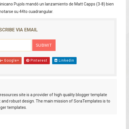
ominicano Pujols mandó un lanzamiento de Matt Capps (3-8) bien
volución del merengue típico moderno con el lanzamiento
anotarse su 44to cuadrangular.
dido a $58.62; el euro sigue a $68.74
SCRIBE VIA EMAIL
 franceses por torturar hasta la muerte a su colega en di
20 años de cárcel por robo de celulares
4 se ha alejado de República Dominicana en las últimas ho
Google+
Pinterest
Linkedin
esources site is a provider of high quality blogger template
 and robust design. The main mission of SoraTemplates is to
gger templates.