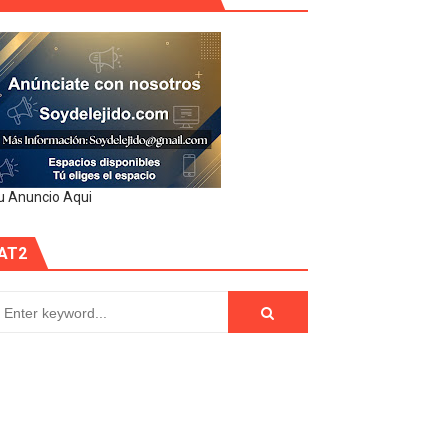
u Anuncio Aqui
AT2