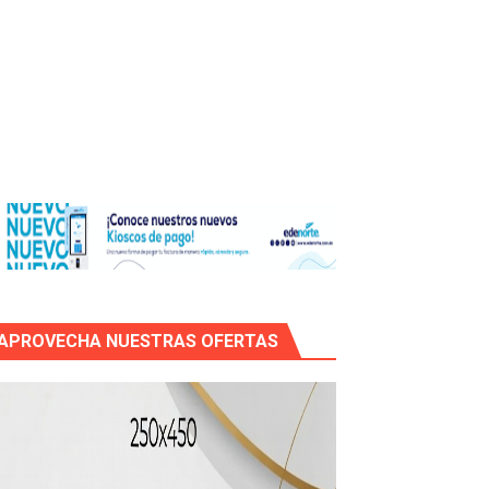
icleta
APROVECHA NUESTRAS OFERTAS
mático entre EEUU e Irán, tras la cancelación de un ataque.