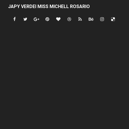
JAPY VERDEI MISS MICHELL ROSARIO
JAPY VERDEI MR. EDDY OLIVO (CONTROLANDOELEJID
Playas públicas y hoteles: ¿hasta dónde puede restring
Dólar bajó 9 cts. y era vendido a $58.44; el euro subió a
EDENORTE impulsa el desarrollo energético del Cibao C
Medallista olímpica Marileidy Paulino conquista oro en
Dólar bajó 9 cts. y era vendido a $58.53; el euro sigue a
Nuevo Código Penal entra en vigor en República Domin
NY: Ultiman a puñaladas a un dominicano en Long Island
Incendio en tren de Manhattan deja 12 heridos