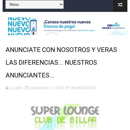
Marileidy Paulino correrá este lunes el relevo mixto 
Sismo Samaná: registran temblor de magnitud 4.8 al s
Operadores de rifas y bancas ilegales enfrentarían pen
Familia relata angustia tras explosión de tanque de gas
ANUNCIATE CON NOSOTROS Y VERAS
Indomet pronostica temperaturas de hasta 35 °C para 
LAS DIFERENCIAS... NUESTROS
JAPY VERDEI MISS MICHELL ROSARIO
ANUNCIANTES...
Dj_Leño
septiembre 11, 2009
ANUNCIANTES