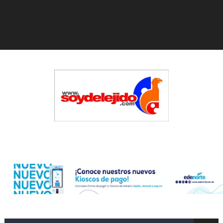
Gobierno español afirma retorno de 70.000 migrantes 
Operativo en Barahona: desmantelan fábrica de alcohol
Autoridades indagan muerte de mujer en La Zurza, Dist
Accidente en Verón deja un motorista fallecido y otra 
Policía recaptura en Altamira a fugado del CCR San Fel
El precio del brent cayó un 7,05 % a 83,77 dólares por 
Un sismo de magnitud 3,4 se registra en una provincia
Edenorte
Incendio en Grecia quema 12,600 hectáreas y obliga a
Pacheman apuesta por la evolución del merengue típi
Dólar bajó 10 cts. y era vendido a $58.62; el euro sigue 