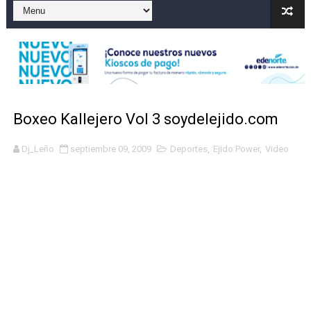
Operativo en Barahona: desmantelan fábrica de alcohol
Autoridades indagan muerte de mujer en La Zurza, Dist
Accidente en Verón deja un motorista fallecido y otra 
Policía recaptura en Altamira a fugado del CCR San Fel
Boxeo Kallejero Vol 3 soydelejido.com
Coraasan construye parque solar de un megavatio para 
Dj_Leño
septiembre 09, 2009
Deportes
,
Ejido Power
,
Video