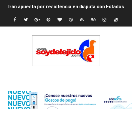
Irán apuesta por resistencia en disputa con Estados Un
Dominicana demanda Yankees por 10 millones de dólar
Precio del dólar hoy viernes 7 de agosto de 2026
Un derrumbe en el centro de Cuba deja dos personas m
Condenan a dos 'streamers' franceses por torturar has
Nuevo Código Penal: hasta 20 años de cárcel por robo 
Edenorte
La nube sahariana número 14 se ha alejado de Repúblic
Tasa del dólar jueves 06 de agosto de 2026
Indomet pronostica temperaturas de hasta 35 °C para 
JAPY VERDEI MISS MICHELL ROSARIO