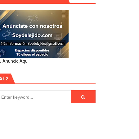
u Anuncio Aqui
AT2