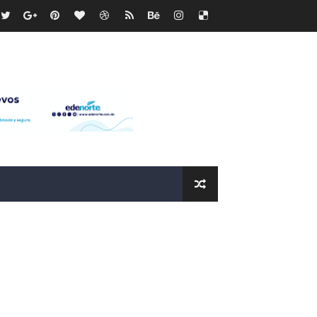
recto
ras