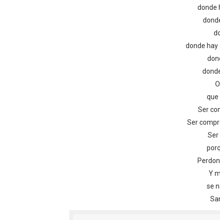
donde 
donde
do
donde hay 
dond
donde
O
que 
Ser co
Ser compr
Ser
porq
Perdon
Y m
se n
San