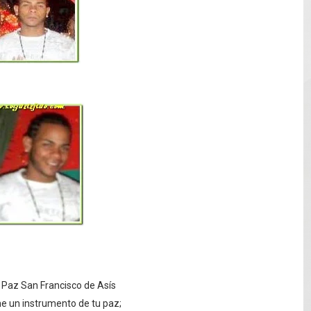
mantelan fábrica de alcohol adulterado y recuperan motoc
 de mujer en La Zurza, Distrito Nacional
 motorista fallecido y otra persona herida
en muerte de un joven en Moca; investigan a su tío
solar de un megavatio para la planta de tratamiento de ag
 Paz San Francisco de Asís
e un instrumento de tu paz;