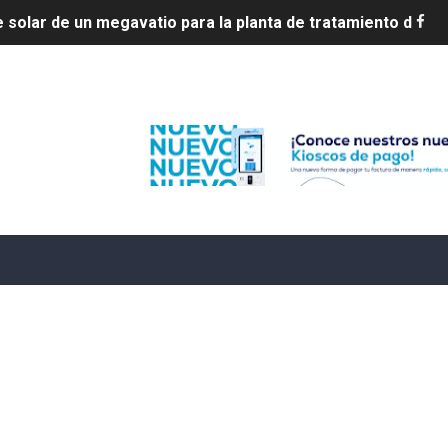
ia en disputa con Estados Unidos
s por 10 millones de dólares
Edenorte
es 7 de agosto de 2026
e Cuba deja dos personas muertas y otra herida
 franceses por torturar hasta la muerte a su colega en di
20 años de cárcel por robo de celulares
4 se ha alejado de República Dominicana en las últimas ho
e agosto de 2026
aturas de hasta 35 °C para este miércoles
L ROSARIO