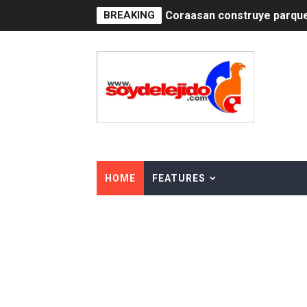
BREAKING
Irán apuesta por resistenc
Dominicana demanda Yankee
Precio del dólar hoy viern
Un derrumbe en el centro d
Condenan a dos 'streamers'
Nuevo Código Penal: hasta 
HOME
FEATURES
La nube sahariana número 1
Tasa del dólar jueves 06 d
Indomet pronostica temper
JAPY VERDEI MISS MICHEL