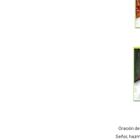
Operativo en Barahona: des
Autoridades indagan muerte
Accidente en Verón deja un
Discusión familiar termina 
Coraasan construye parque 
Oración de
Señor, hazm