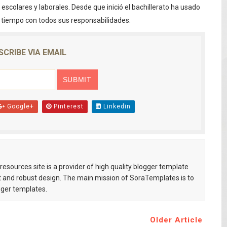
escolares y laborales. Desde que inició el bachillerato ha usado
e Cuba deja dos personas muertas y otra herida
o tiempo con todos sus responsabilidades.
 franceses por torturar hasta la muerte a su colega en di
SCRIBE VIA EMAIL
20 años de cárcel por robo de celulares
4 se ha alejado de República Dominicana en las últimas ho
e agosto de 2026
Google+
Pinterest
Linkedin
aturas de hasta 35 °C para este miércoles
esources site is a provider of high quality blogger template
 and robust design. The main mission of SoraTemplates is to
gger templates.
Older Article