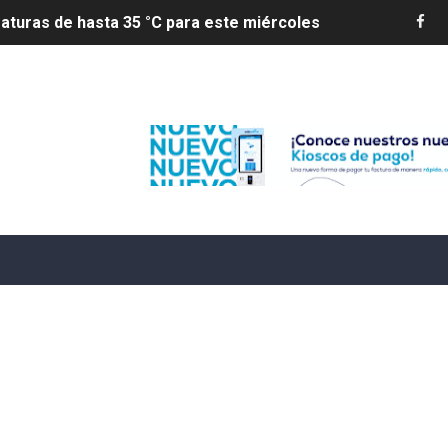
aturas de hasta 35 °C para este miércoles
L ROSARIO
Edenorte
LIVO (CONTROLANDOELEJIDO.COM)
 ¿hasta dónde puede restringirse el acceso de los ciudadan
ido a $58.44; el euro subió a $68.79
ollo energético del Cibao Central con nueva subestación 
dy Paulino conquista oro en JCC
ido a $58.53; el euro sigue a $68.74
en vigor en República Dominicana
un dominicano en Long Island