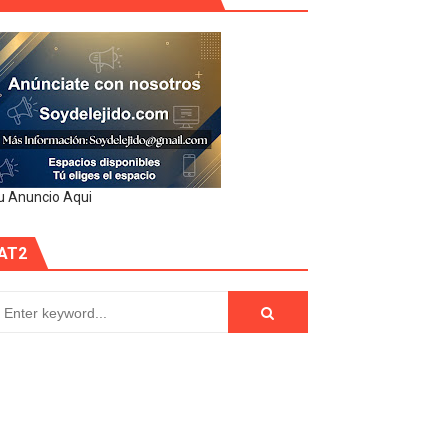
u Anuncio Aqui
AT2