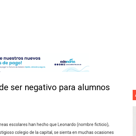
tan deja 12 heridos
etorno de 70.000 migrantes en Ceuta
mantelan fábrica de alcohol adulterado y recuperan motoc
 de mujer en La Zurza, Distrito Nacional
 motorista fallecido y otra persona herida
ra a fugado del CCR San Felipe
de ser negativo para alumnos
 7,05 % a 83,77 dólares por expectativas de un acuerdo diplo
e registra en una provincia amazónica de Ecuador
12,600 hectáreas y obliga a nuevas evacuaciones
reas escolares han hecho que Leonardo (nombre ficticio),
volución del merengue típico moderno con el lanzamiento
stigioso colegio de la capital, se sienta en muchas ocasiones