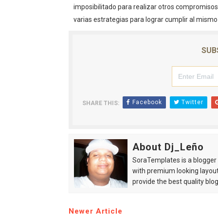
imposibilitado para realizar otros compromisos 
Un derrumbe en el centro d
varias estrategias para lograr cumplir al mism
Condenan a dos 'streamers'
SUB
Nuevo Código Penal: hasta 
La nube sahariana número 1
Tasa del dólar jueves 06 d
Facebook
Twitter
SHARE THIS:
Indomet pronostica temper
About Dj_Leño
SoraTemplates is a blogger r
with premium looking layout
provide the best quality blo
Newer Article