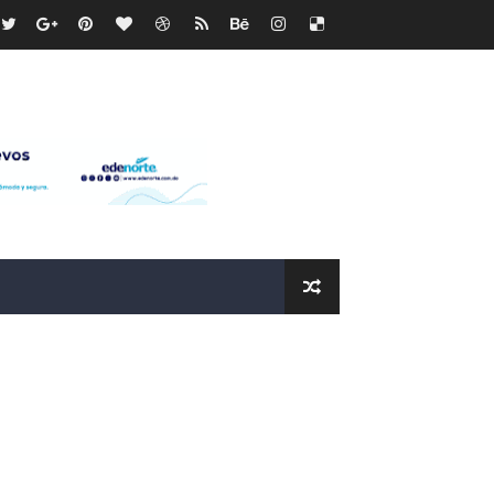
os?
de RD$118 millones y modernización total de la red en Mai