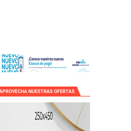
icleta
mático entre EEUU e Irán, tras la cancelación de un ataque.
APROVECHA NUESTRAS OFERTAS
 de “Cosas Locas”