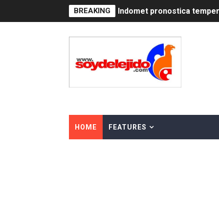
BREAKING
Indomet pronostica temper
JAPY VERDEI MISS MICHEL
JAPY VERDEI MR. EDDY O
Playas públicas y hoteles:
Dólar bajó 9 cts. y era vend
EDENORTE impulsa el desarr
HOME
FEATURES
Medallista olímpica Marilei
Dólar bajó 9 cts. y era vend
Nuevo Código Penal entra 
NY: Ultiman a puñaladas a 