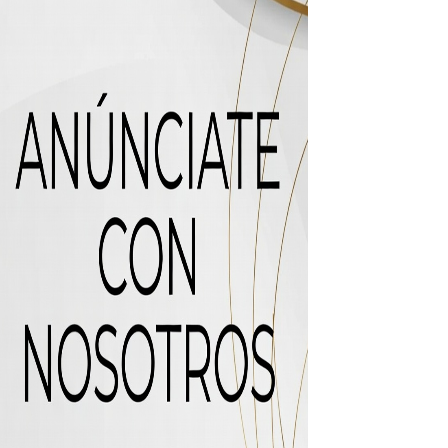
recto
ras