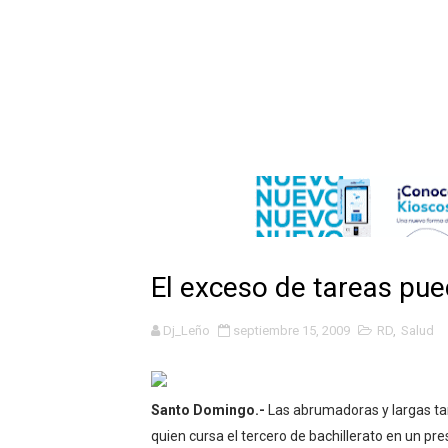
Incendio en tren de Manhat
Gobierno español afirma r
Operativo en Barahona: des
Autoridades indagan muerte
Accidente en Verón deja un
Policía recaptura en Altami
El exceso de tareas pue
El precio del brent cayó un
Dj_Leño
septiembre 15, 2009
RD
,
Salud
Un sismo de magnitud 3,4 s
Incendio en Grecia quema 
Santo Domingo.-
Las abrumadoras y largas ta
Pacheman apuesta por la e
quien cursa el tercero de bachillerato en un pre