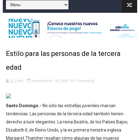
Irán apuesta por resistencia en disputa con Estados Un
Dominicana demanda Yankees por 10 millones de dólar
Precio del dólar hoy viernes 7 de agosto de 2026
Un derrumbe en el centro de Cuba deja dos personas m
Estilo para las personas de la tercera
Condenan a dos 'streamers' franceses por torturar has
edad
Dj_Leño
septiembre 19, 2009
Farandula
Santo Domingo.-
No sólo las estrellas juveniles marcan
tendencias. Las personas de la tercera edad también tienen
derecho a lucir elegantes. La reina Beatrix, de los Países Bajos;
Elizabeth II, de Reino Unido, y la ex primera ministra inglesa
Margaret Thatcher resaltan cómo algunas de las mujeres