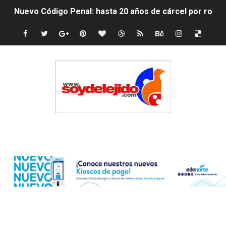
Nuevo Código Penal: hasta 20 años de cárcel por robo 
La nube sahariana número 14 se ha alejado de Repúblic
Tasa del dólar jueves 06 de agosto de 2026
Indomet pronostica temperaturas de hasta 35 °C para 
JAPY VERDEI MISS MICHELL ROSARIO
JAPY VERDEI MR. EDDY OLIVO (CONTROLANDOELEJID
Edenorte
Playas públicas y hoteles: ¿hasta dónde puede restring
Dólar bajó 9 cts. y era vendido a $58.44; el euro subió a
EDENORTE impulsa el desarrollo energético del Cibao C
Medallista olímpica Marileidy Paulino conquista oro en