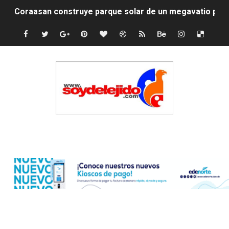
Coraasan construye parque solar de un megavatio para 
Irán apuesta por resistencia en disputa con Estados Un
Dominicana demanda Yankees por 10 millones de dólar
Precio del dólar hoy viernes 7 de agosto de 2026
Un derrumbe en el centro de Cuba deja dos personas m
Condenan a dos 'streamers' franceses por torturar has
Edenorte
Nuevo Código Penal: hasta 20 años de cárcel por robo 
La nube sahariana número 14 se ha alejado de Repúblic
Tasa del dólar jueves 06 de agosto de 2026
Indomet pronostica temperaturas de hasta 35 °C para 