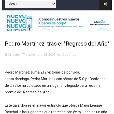
Gobierno español afirma retorno de 70.000 migrantes 
Operativo en Barahona: desmantelan fábrica de alcohol
Autoridades indagan muerte de mujer en La Zurza, Dist
Accidente en Verón deja un motorista fallecido y otra 
Pedro Martínez, tras el "Regreso del Año"
Discusión familiar termina en muerte de un joven en Mo
Dj_Leño
septiembre 15, 2009
Deportes
Pedro Martínez suma 219 victorias de por vida.
santo domingo. Pedro Martínez con récord de 5-0 y efectividad
de 2.87 se ha colocado en un lugar privilegiado para recibir el
premio de "Regreso del Año".
Este galardón es el mayor estímulo que otorga Major League
Baseball a los jugadores que regresan con éxito luego de un año