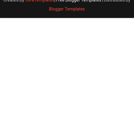
Created By
SoraTemplates
|
Free Blogger Templates
| Distributed By
Blogger Templates