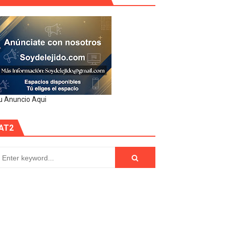
u Anuncio Aqui
AT2