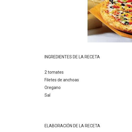
Policía recaptura en Altami
El precio del brent cayó un
Un sismo de magnitud 3,4 s
Dominicana demanda Yankee
INGREDIENTES DE LA RECETA
Precio del dólar hoy viern
2 tomates
Filetes de anchoas
Oregano
Sal
ELABORACIÓN DE LA RECETA