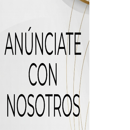
mático entre EEUU e Irán, tras la cancelación de un ataque.