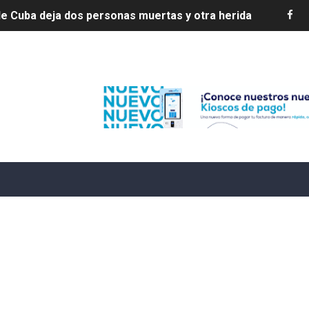
e Cuba deja dos personas muertas y otra herida
 franceses por torturar hasta la muerte a su colega en di
Edenorte
20 años de cárcel por robo de celulares
4 se ha alejado de República Dominicana en las últimas ho
e agosto de 2026
aturas de hasta 35 °C para este miércoles
L ROSARIO
LIVO (CONTROLANDOELEJIDO.COM)
 ¿hasta dónde puede restringirse el acceso de los ciudadan
ido a $58.44; el euro subió a $68.79