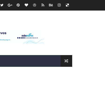
recto
ras
os?