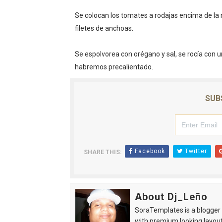
Se colocan los tomates a rodajas encima de la 
filetes de anchoas.
Se espolvorea con orégano y sal, se rocía con 
habremos precalientado.
SUB
Facebook
Twitter
SHARE THIS:
About Dj_Leño
SoraTemplates is a blogger r
with premium looking layout