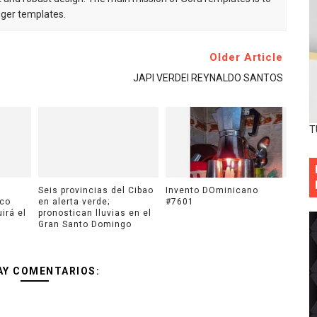
gger templates.
Older Article
JAPI VERDEI REYNALDO SANTOS
T
Seis provincias del Cibao
Invento DOminicano
ico
en alerta verde;
#7601
uirá el
pronostican lluvias en el
Gran Santo Domingo
AY COMENTARIOS: