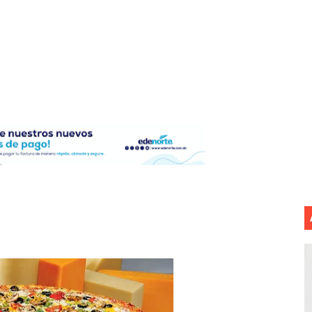
ollo energético del Cibao Central con nueva subestación 
dy Paulino conquista oro en JCC
ido a $58.53; el euro sigue a $68.74
en vigor en República Dominicana
un dominicano en Long Island
tan deja 12 heridos
etorno de 70.000 migrantes en Ceuta
mantelan fábrica de alcohol adulterado y recuperan motoc
 de mujer en La Zurza, Distrito Nacional
 motorista fallecido y otra persona herida