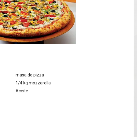
ra a fugado del CCR San Felipe
 7,05 % a 83,77 dólares por expectativas de un acuerdo diplo
e registra en una provincia amazónica de Ecuador
s por 10 millones de dólares
es 7 de agosto de 2026
masa de pizza
1/4 kg mozzarella
Aceite