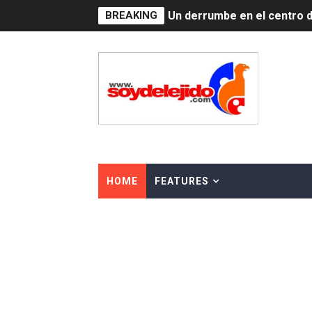
BREAKING
Un derrumbe en el centro d
Condenan a dos 'streamers'
Nuevo Código Penal: hasta 
La nube sahariana número 1
Tasa del dólar jueves 06 d
Indomet pronostica temper
HOME
FEATURES
JAPY VERDEI MISS MICHEL
JAPY VERDEI MR. EDDY O
Playas públicas y hoteles:
Dólar bajó 9 cts. y era vend