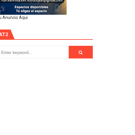
u Anuncio Aqui
AT2