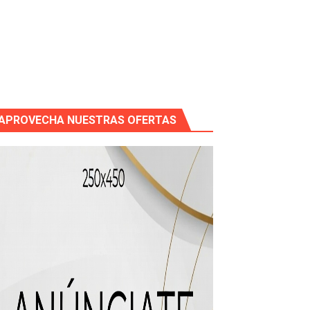
icleta
APROVECHA NUESTRAS OFERTAS
mático entre EEUU e Irán, tras la cancelación de un ataque.
 de “Cosas Locas”