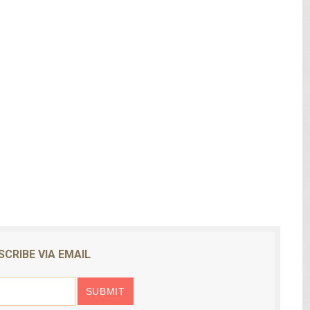
mblor de magnitud 4.8 al sur de Sánchez
as ilegales enfrentarían penas de hasta 10 años de prisión
s explosión de tanque de gas en fritura de SFM
aturas de hasta 35 °C para este miércoles
L ROSARIO
SCRIBE VIA EMAIL