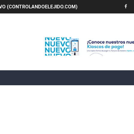
LIVO (CONTROLANDOELEJIDO.COM)
 ¿hasta dónde puede restringirse el acceso de los ciudadan
Edenorte
ido a $58.44; el euro subió a $68.79
ollo energético del Cibao Central con nueva subestación 
dy Paulino conquista oro en JCC
ido a $58.53; el euro sigue a $68.74
en vigor en República Dominicana
un dominicano en Long Island
tan deja 12 heridos
etorno de 70.000 migrantes en Ceuta