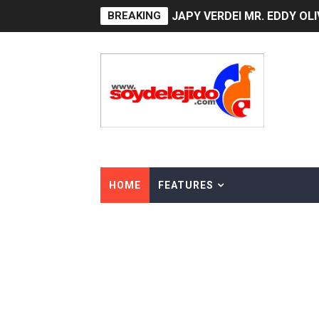
BREAKING
JAPY VERDEI MR. EDDY O
Playas públicas y hoteles:
Dólar bajó 9 cts. y era vend
EDENORTE impulsa el desarr
Medallista olímpica Marilei
Dólar bajó 9 cts. y era vend
HOME
FEATURES
Nuevo Código Penal entra 
NY: Ultiman a puñaladas a 
Incendio en tren de Manhat
Gobierno español afirma r