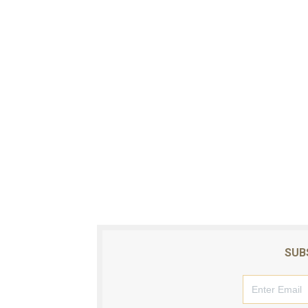
Sismo Samaná: registran te
Operadores de rifas y banc
Familia relata angustia tra
Indomet pronostica temper
JAPY VERDEI MISS MICHEL
SUB