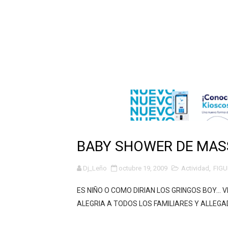
Operativo en Barahona: des
Autoridades indagan muerte
Accidente en Verón deja un
Policía recaptura en Altami
El precio del brent cayó un
Un sismo de magnitud 3,4 s
BABY SHOWER DE MAS
Incendio en Grecia quema 
Dj_Leño
octubre 19, 2009
Actividad
,
FIGU
Pacheman apuesta por la e
ES NIÑO O COMO DIRIAN LOS GRINGOS BOY...
Dólar bajó 10 cts. y era ven
ALEGRIA A TODOS LOS FAMILIARES Y ALLEGADO
Marileidy Paulino correrá 