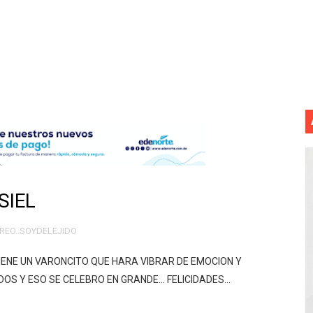
mantelan fábrica de alcohol adulterado y recuperan motoc
 de mujer en La Zurza, Distrito Nacional
 motorista fallecido y otra persona herida
ra a fugado del CCR San Felipe
 7,05 % a 83,77 dólares por expectativas de un acuerdo diplo
e registra en una provincia amazónica de Ecuador
SIEL
12,600 hectáreas y obliga a nuevas evacuaciones
REO..SOYDELEJIDO
volución del merengue típico moderno con el lanzamiento
 VIENE UN VARONCITO QUE HARA VIBRAR DE EMOCION Y
dido a $58.62; el euro sigue a $68.74
S Y ESO SE CELEBRO EN GRANDE... FELICIDADES...
este lunes el relevo mixto 4×400 de los Centroamericanos