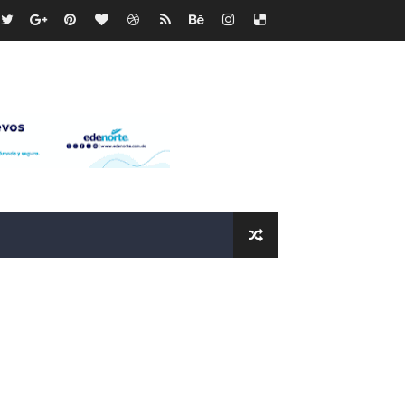
os?
de RD$118 millones y modernización total de la red en Mai