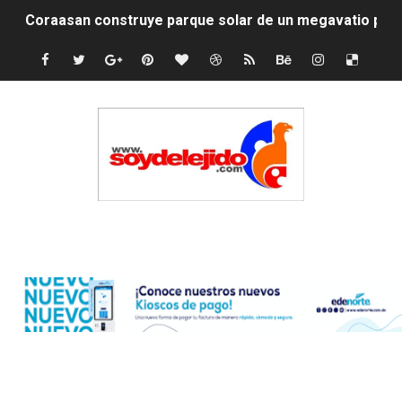
Coraasan construye parque solar de un megavatio para 
Irán apuesta por resistencia en disputa con Estados Un
Dominicana demanda Yankees por 10 millones de dólar
Precio del dólar hoy viernes 7 de agosto de 2026
Un derrumbe en el centro de Cuba deja dos personas m
Condenan a dos 'streamers' franceses por torturar has
Edenorte
Nuevo Código Penal: hasta 20 años de cárcel por robo 
La nube sahariana número 14 se ha alejado de Repúblic
Tasa del dólar jueves 06 de agosto de 2026
Indomet pronostica temperaturas de hasta 35 °C para 