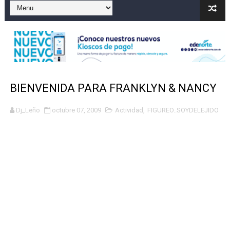
Gobierno español afirma retorno de 70.000 migrantes 
Operativo en Barahona: desmantelan fábrica de alcohol
Autoridades indagan muerte de mujer en La Zurza, Dist
Accidente en Verón deja un motorista fallecido y otra 
BIENVENIDA PARA FRANKLYN & NANCY
Discusión familiar termina en muerte de un joven en Mo
Dj_Leño
octubre 07, 2009
Actividad
,
FIGUREO..SOYDELEJIDO
Coraasan construye parque solar de un megavatio para 