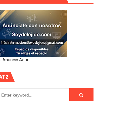
u Anuncio Aqui
AT2