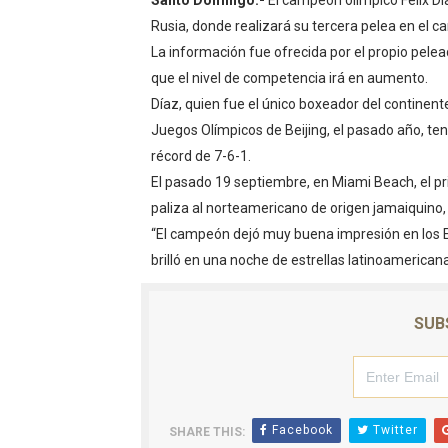
Santo Domingo.-
El campeón olímpico Félix D
Un sismo de magnitud 3,4 s
Rusia, donde realizará su tercera pelea en el c
La información fue ofrecida por el propio pele
Incendio en Grecia quema 
que el nivel de competencia irá en aumento.
Díaz, quien fue el único boxeador del continente
Pacheman apuesta por la e
Juegos Olímpicos de Beijing, el pasado año, te
récord de 7-6-1.
Un derrumbe en el centro d
El pasado 19 septiembre, en Miami Beach, el p
Condenan a dos 'streamers'
paliza al norteamericano de origen jamaiquino,
“El campeón dejó muy buena impresión en los E
brilló en una noche de estrellas latinoamericanas
SUB
Facebook
Twitter
SHARE THIS: