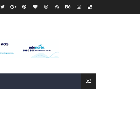
ras
os?
de RD$118 millones y modernización total de la red en Mai