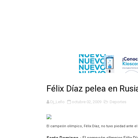
Dólar bajó 9 cts. y era vend
Nuevo Código Penal entra 
NY: Ultiman a puñaladas a 
Incendio en tren de Manhat
Gobierno español afirma r
Operativo en Barahona: des
Félix Díaz pelea en Rusi
Autoridades indagan muerte
Dj_Leño
octubre 02, 2009
Deportes
Accidente en Verón deja un
Policía recaptura en Altami
El campeón olímpico, Félix Díaz, no tuvo piedad ante 
El precio del brent cayó un