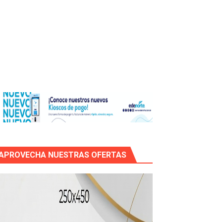
icleta
APROVECHA NUESTRAS OFERTAS
mático entre EEUU e Irán, tras la cancelación de un ataque.