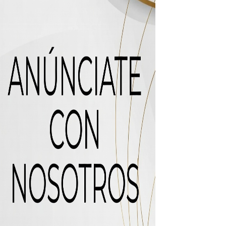
 de “Cosas Locas”
recto