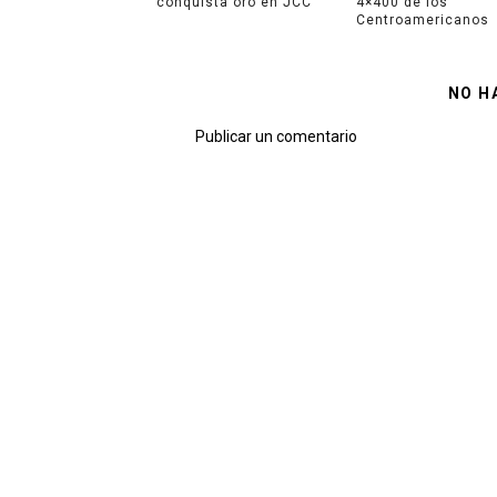
conquista oro en JCC
4×400 de los
Centroamericanos
NO H
Publicar un comentario