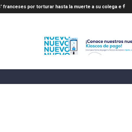
20 años de cárcel por robo de celulares
4 se ha alejado de República Dominicana en las últimas ho
Edenorte
e agosto de 2026
aturas de hasta 35 °C para este miércoles
L ROSARIO
LIVO (CONTROLANDOELEJIDO.COM)
 ¿hasta dónde puede restringirse el acceso de los ciudadan
ido a $58.44; el euro subió a $68.79
ollo energético del Cibao Central con nueva subestación 
dy Paulino conquista oro en JCC