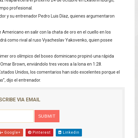
íaz reaparecerá el próximo 24 de octubre en Ekaterimburgo,
e registra en una provincia amazónica de Ecuador
ampo profesional.
ador y su entrenador Pedro Luis Díaz, quienes argumentaron
12,600 hectáreas y obliga a nuevas evacuaciones
 Americano en salir con la chata de oro en el cuello en los
volución del merengue típico moderno con el lanzamiento
ndrá como rival al ruso Vyacheslav Yakovenko, quien posee
e Cuba deja dos personas muertas y otra herida
rimer oro olímpico del boxeo dominicano propinó una rápida
 franceses por torturar hasta la muerte a su colega en di
 Omar Brown, enviándolo tres veces a la lona en 1:28.
stados Unidos, los comentarios han sido excelentes porque el
”, dijo el entrenador.
SCRIBE VIA EMAIL
Google+
Pinterest
Linkedin