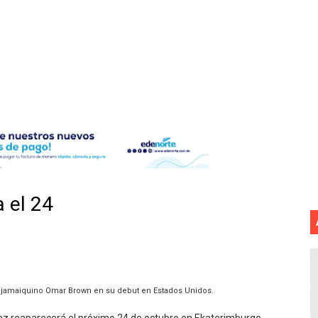
ido a $58.53; el euro sigue a $68.74
en vigor en República Dominicana
un dominicano en Long Island
tan deja 12 heridos
etorno de 70.000 migrantes en Ceuta
mantelan fábrica de alcohol adulterado y recuperan motoc
a el 24
 de mujer en La Zurza, Distrito Nacional
 motorista fallecido y otra persona herida
ra a fugado del CCR San Felipe
el jamaiquino Omar Brown en su debut en Estados Unidos.
 7,05 % a 83,77 dólares por expectativas de un acuerdo diplo