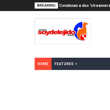
BREAKING
Nuevo Código Penal: hasta 
La nube sahariana número 1
Tasa del dólar jueves 06 d
Indomet pronostica temper
JAPY VERDEI MISS MICHEL
JAPY VERDEI MR. EDDY O
HOME
FEATURES
Playas públicas y hoteles:
Dólar bajó 9 cts. y era vend
EDENORTE impulsa el desarr
Medallista olímpica Marilei