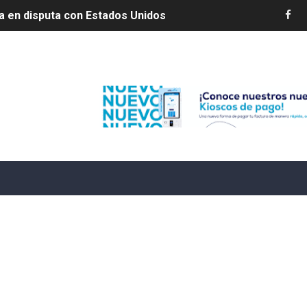
s por 10 millones de dólares
es 7 de agosto de 2026
Edenorte
e Cuba deja dos personas muertas y otra herida
 franceses por torturar hasta la muerte a su colega en di
20 años de cárcel por robo de celulares
4 se ha alejado de República Dominicana en las últimas ho
e agosto de 2026
aturas de hasta 35 °C para este miércoles
L ROSARIO
LIVO (CONTROLANDOELEJIDO.COM)