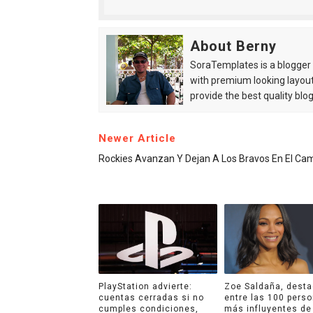
About Berny
SoraTemplates is a blogger r
with premium looking layout
provide the best quality blo
Newer Article
Rockies Avanzan Y Dejan A Los Bravos En El Ca
PlayStation advierte:
Zoe Saldaña, dest
cuentas cerradas si no
entre las 100 pers
cumples condiciones,
más influyentes de