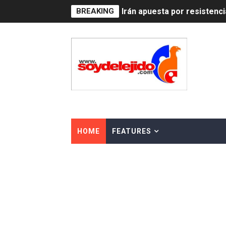
BREAKING
Dominicana demanda Yankee
Precio del dólar hoy viern
Un derrumbe en el centro d
Condenan a dos 'streamers'
Nuevo Código Penal: hasta 
La nube sahariana número 1
HOME
FEATURES
Tasa del dólar jueves 06 d
Indomet pronostica temper
JAPY VERDEI MISS MICHEL
JAPY VERDEI MR. EDDY O