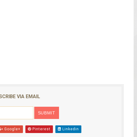
 de mujer en La Zurza, Distrito Nacional
 motorista fallecido y otra persona herida
ra a fugado del CCR San Felipe
solar de un megavatio para la planta de tratamiento de ag
ia en disputa con Estados Unidos
SCRIBE VIA EMAIL
Google+
Pinterest
Linkedin