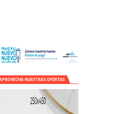
os?
de RD$118 millones y modernización total de la red en Mai
APROVECHA NUESTRAS OFERTAS
icleta