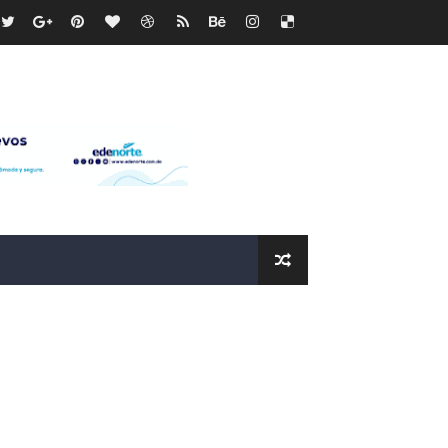
recto
ras