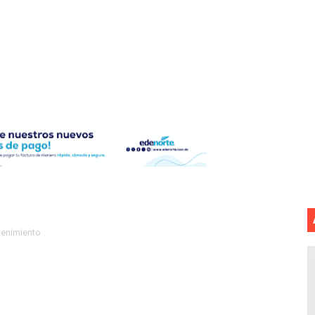
 ¿hasta dónde puede restringirse el acceso de los ciudadan
ido a $58.44; el euro subió a $68.79
ollo energético del Cibao Central con nueva subestación 
dy Paulino conquista oro en JCC
ido a $58.53; el euro sigue a $68.74
en vigor en República Dominicana
un dominicano en Long Island
tenimiento
tan deja 12 heridos
etorno de 70.000 migrantes en Ceuta
mantelan fábrica de alcohol adulterado y recuperan motoc