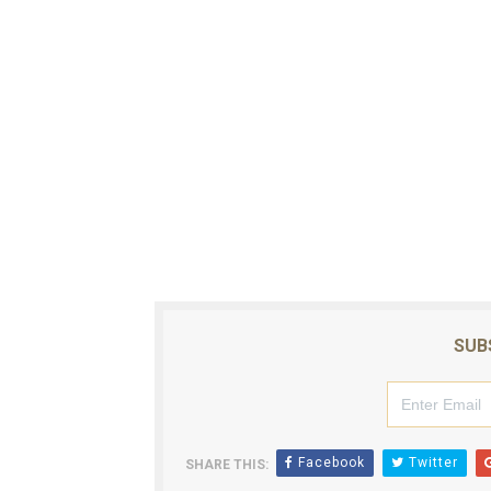
Autoridades indagan muerte
Accidente en Verón deja un
Policía recaptura en Altami
Coraasan construye parque 
Irán apuesta por resistenc
SUB
Facebook
Twitter
SHARE THIS: