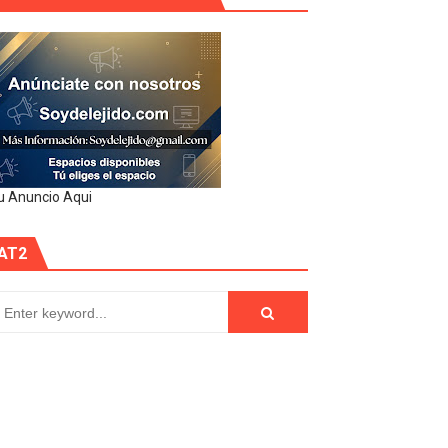
u Anuncio Aqui
AT2