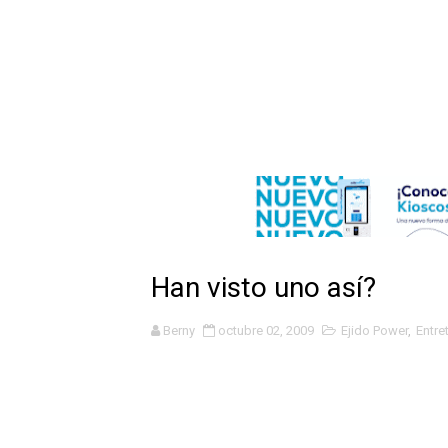
Playas públicas y hoteles:
Dólar bajó 9 cts. y era vend
EDENORTE impulsa el desarr
Medallista olímpica Marilei
Dólar bajó 9 cts. y era vend
Nuevo Código Penal entra 
Han visto uno así?
NY: Ultiman a puñaladas a 
Berny
octubre 02, 2009
Ejido Power
,
Entre
Incendio en tren de Manhat
Gobierno español afirma r
Operativo en Barahona: des