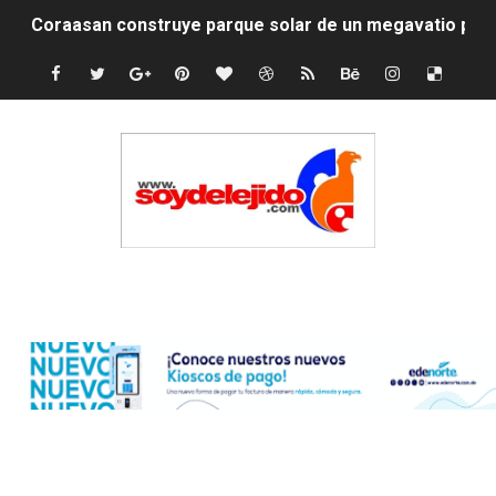
Coraasan construye parque solar de un megavatio para 
Irán apuesta por resistencia en disputa con Estados Un
Dominicana demanda Yankees por 10 millones de dólar
Precio del dólar hoy viernes 7 de agosto de 2026
Un derrumbe en el centro de Cuba deja dos personas m
Condenan a dos 'streamers' franceses por torturar has
Edenorte
Nuevo Código Penal: hasta 20 años de cárcel por robo 
La nube sahariana número 14 se ha alejado de Repúblic
Tasa del dólar jueves 06 de agosto de 2026
Indomet pronostica temperaturas de hasta 35 °C para 