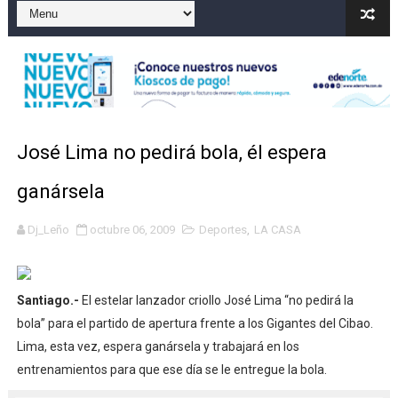
Gobierno español afirma retorno de 70.000 migrantes 
Operativo en Barahona: desmantelan fábrica de alcohol
Autoridades indagan muerte de mujer en La Zurza, Dist
Accidente en Verón deja un motorista fallecido y otra 
José Lima no pedirá bola, él espera
Discusión familiar termina en muerte de un joven en Mo
ganársela
Coraasan construye parque solar de un megavatio para 
Dj_Leño
octubre 06, 2009
Deportes
,
LA CASA
Santiago.-
El estelar lanzador criollo José Lima “no pedirá la
bola” para el partido de apertura frente a los Gigantes del Cibao.
Lima, esta vez, espera ganársela y trabajará en los
entrenamientos para que ese día se le entregue la bola.