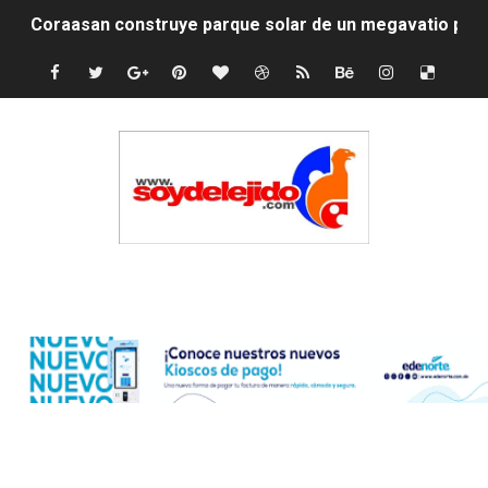
Coraasan construye parque solar de un megavatio para 
Irán apuesta por resistencia en disputa con Estados Un
Dominicana demanda Yankees por 10 millones de dólar
Precio del dólar hoy viernes 7 de agosto de 2026
Un derrumbe en el centro de Cuba deja dos personas m
Condenan a dos 'streamers' franceses por torturar has
Edenorte
Nuevo Código Penal: hasta 20 años de cárcel por robo 
La nube sahariana número 14 se ha alejado de Repúblic
Tasa del dólar jueves 06 de agosto de 2026
Indomet pronostica temperaturas de hasta 35 °C para 