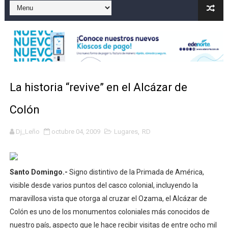
Gobierno español afirma retorno de 70.000 migrantes 
Operativo en Barahona: desmantelan fábrica de alcohol
Autoridades indagan muerte de mujer en La Zurza, Dist
Accidente en Verón deja un motorista fallecido y otra 
La historia “revive” en el Alcázar de
Discusión familiar termina en muerte de un joven en Mo
Colón
Dj_Leño
octubre 04, 2009
Lugares
,
RD
Santo Domingo.-
Signo distintivo de la Primada de América,
visible desde varios puntos del casco colonial, incluyendo la
maravillosa vista que otorga al cruzar el Ozama, el Alcázar de
Colón es uno de los monumentos coloniales más conocidos de
nuestro país, aspecto que le hace recibir visitas de entre ocho mil