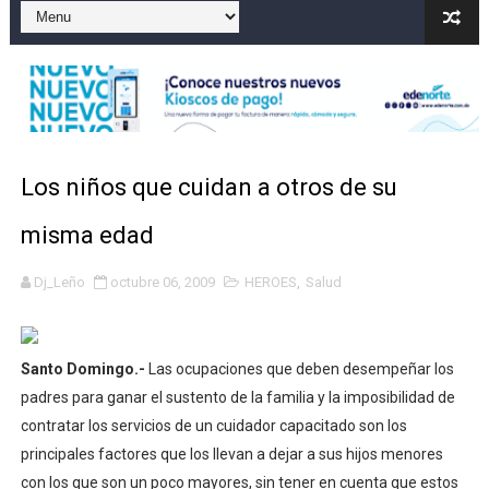
Condenan a dos 'streamers' franceses por torturar has
Nuevo Código Penal: hasta 20 años de cárcel por robo 
La nube sahariana número 14 se ha alejado de Repúblic
Tasa del dólar jueves 06 de agosto de 2026
Los niños que cuidan a otros de su
Indomet pronostica temperaturas de hasta 35 °C para 
misma edad
Dj_Leño
octubre 06, 2009
HEROES
,
Salud
Santo Domingo.-
Las ocupaciones que deben desempeñar los
padres para ganar el sustento de la familia y la imposibilidad de
contratar los servicios de un cuidador capacitado son los
principales factores que los llevan a dejar a sus hijos menores
con los que son un poco mayores, sin tener en cuenta que estos