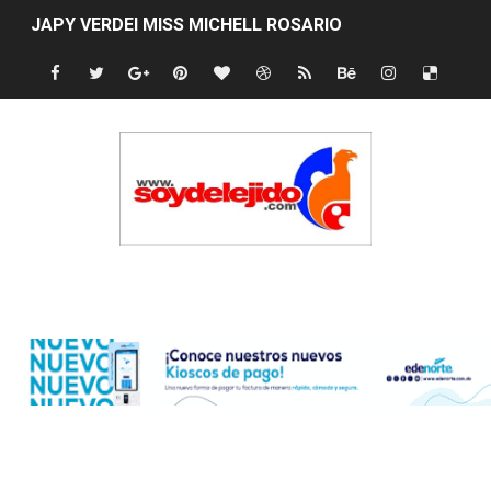
JAPY VERDEI MISS MICHELL ROSARIO
JAPY VERDEI MR. EDDY OLIVO (CONTROLANDOELEJID
Playas públicas y hoteles: ¿hasta dónde puede restring
Dólar bajó 9 cts. y era vendido a $58.44; el euro subió a
EDENORTE impulsa el desarrollo energético del Cibao C
Medallista olímpica Marileidy Paulino conquista oro en
Edenorte
Dólar bajó 9 cts. y era vendido a $58.53; el euro sigue a
Nuevo Código Penal entra en vigor en República Domin
NY: Ultiman a puñaladas a un dominicano en Long Island
Incendio en tren de Manhattan deja 12 heridos