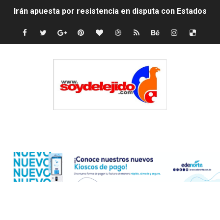
Irán apuesta por resistencia en disputa con Estados Un
Dominicana demanda Yankees por 10 millones de dólar
Precio del dólar hoy viernes 7 de agosto de 2026
Un derrumbe en el centro de Cuba deja dos personas m
Condenan a dos 'streamers' franceses por torturar has
Nuevo Código Penal: hasta 20 años de cárcel por robo 
Edenorte
La nube sahariana número 14 se ha alejado de Repúblic
Tasa del dólar jueves 06 de agosto de 2026
Indomet pronostica temperaturas de hasta 35 °C para 
JAPY VERDEI MISS MICHELL ROSARIO