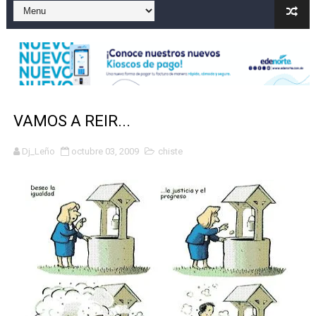
Operativo en Barahona: desmantelan fábrica de alcohol
Autoridades indagan muerte de mujer en La Zurza, Dist
Accidente en Verón deja un motorista fallecido y otra 
Policía recaptura en Altamira a fugado del CCR San Fel
VAMOS A REIR...
Coraasan construye parque solar de un megavatio para 
Dj_Leño
octubre 03, 2009
chiste