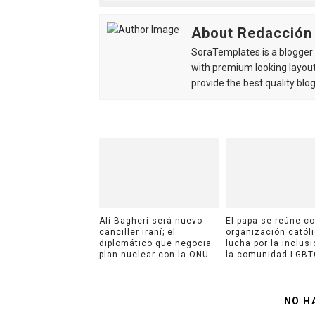
About Redacción
SoraTemplates is a blogger r
with premium looking layout
provide the best quality blo
Alí Bagheri será nuevo
El papa se reúne c
canciller iraní; el
organización catól
diplomático que negocia
lucha por la inclus
plan nuclear con la ONU
la comunidad LGB
NO H