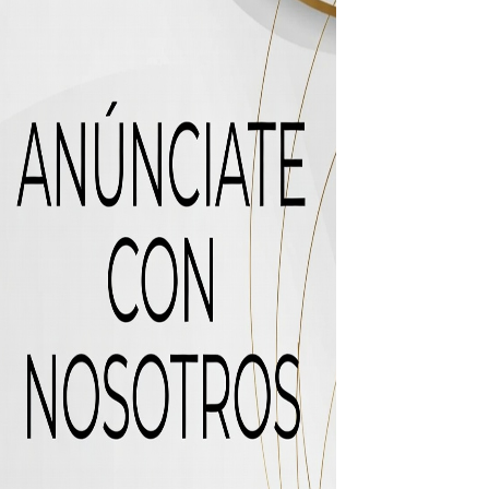
icleta
uas residuales de Rafey