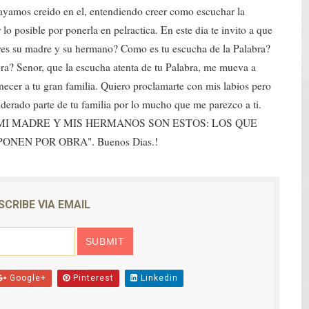
ayamos creido en el, entendiendo creer como escuchar la
mantelan fábrica de alcohol adulterado y recuperan motoc
lo posible por ponerla en pelractica. En este dia te invito a que
 eres su madre y su hermano? Como es tu escucha de la Palabra?
 de mujer en La Zurza, Distrito Nacional
ra? Senor, que la escucha atenta de tu Palabra, me mueva a
 motorista fallecido y otra persona herida
tenecer a tu gran familia. Quiero proclamarte con mis labios pero
erado parte de tu familia por lo mucho que me parezco a ti.
en muerte de un joven en Moca; investigan a su tío
or. "MI MADRE Y MIS HERMANOS SON ESTOS: LOS QUE
NEN POR OBRA". Buenos Dias.!
solar de un megavatio para la planta de tratamiento de ag
SCRIBE VIA EMAIL
Google+
Pinterest
Linkedin