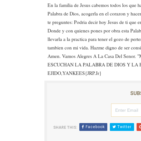
En la familia de Jesus cabemos todos los que h
Operativo en Barahona: des
Palabra de Dios, acogerla en el corazon y hacer 
te preguntes: Podria decir hoy Jesus de ti que
Autoridades indagan muerte
Donde y con quienes pones por obra esta Palab
Accidente en Verón deja un
llevarla a la practica para tener el gozo de per
tambien con mi vida. Hazme digno de ser consid
Discusión familiar termina 
Amen. Vamos Alegres A La Casa Del Sen
ESCUCHAN LA PALABRA DE DIOS Y LA PO
Coraasan construye parque 
EJIDO,YANKEES{JRP.Jr}
SUB
Facebook
Twitter
SHARE THIS: