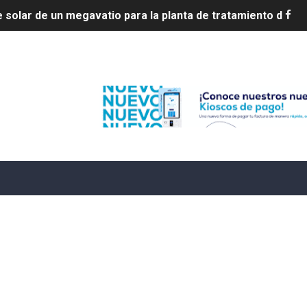
ia en disputa con Estados Unidos
s por 10 millones de dólares
Edenorte
es 7 de agosto de 2026
e Cuba deja dos personas muertas y otra herida
 franceses por torturar hasta la muerte a su colega en di
20 años de cárcel por robo de celulares
4 se ha alejado de República Dominicana en las últimas ho
e agosto de 2026
aturas de hasta 35 °C para este miércoles
L ROSARIO