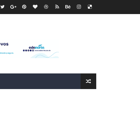
recto
ras