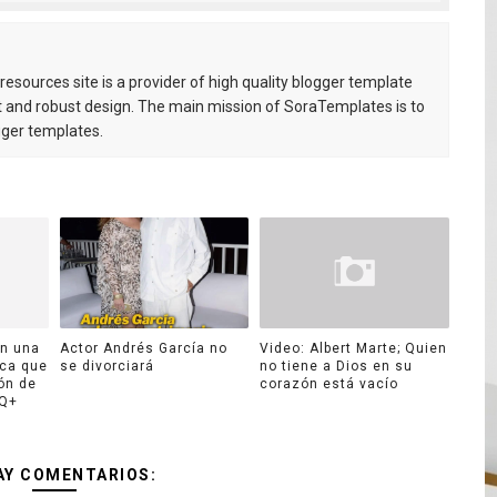
esources site is a provider of high quality blogger template
 and robust design. The main mission of SoraTemplates is to
gger templates.
on una
Actor Andrés García no
Video: Albert Marte; Quien
ica que
se divorciará
no tiene a Dios en su
ión de
corazón está vacío
TQ+
AY COMENTARIOS: