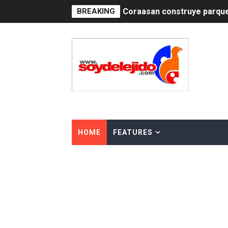
BREAKING
Irán apuesta por resistenc
Dominicana demanda Yankee
Precio del dólar hoy viern
Un derrumbe en el centro d
Condenan a dos 'streamers'
Nuevo Código Penal: hasta 
HOME
FEATURES
La nube sahariana número 1
Tasa del dólar jueves 06 d
Indomet pronostica temper
JAPY VERDEI MISS MICHEL