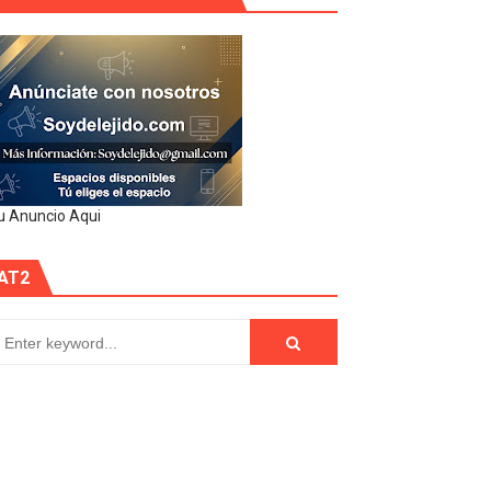
u Anuncio Aqui
AT2