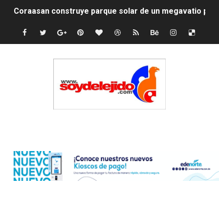
Coraasan construye parque solar de un megavatio para 
Irán apuesta por resistencia en disputa con Estados Un
Dominicana demanda Yankees por 10 millones de dólar
Precio del dólar hoy viernes 7 de agosto de 2026
Un derrumbe en el centro de Cuba deja dos personas m
Condenan a dos 'streamers' franceses por torturar has
Edenorte
Nuevo Código Penal: hasta 20 años de cárcel por robo 
La nube sahariana número 14 se ha alejado de Repúblic
Tasa del dólar jueves 06 de agosto de 2026
Indomet pronostica temperaturas de hasta 35 °C para 