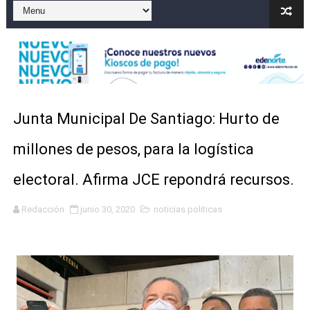
Gobierno español afirma retorno de 70.000 migrantes 
Operativo en Barahona: desmantelan fábrica de alcohol
Autoridades indagan muerte de mujer en La Zurza, Dist
Accidente en Verón deja un motorista fallecido y otra 
Junta Municipal De Santiago: Hurto de
Discusión familiar termina en muerte de un joven en Mo
millones de pesos, para la logística
electoral. Afirma JCE repondrá recursos.
Redacción
junio 30, 2020
noticias politicas