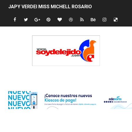
JAPY VERDEI MISS MICHELL ROSARIO
JAPY VERDEI MR. EDDY OLIVO (CONTROLANDOELEJID
Playas públicas y hoteles: ¿hasta dónde puede restring
Dólar bajó 9 cts. y era vendido a $58.44; el euro subió a
EDENORTE impulsa el desarrollo energético del Cibao C
Medallista olímpica Marileidy Paulino conquista oro en
Edenorte
Dólar bajó 9 cts. y era vendido a $58.53; el euro sigue a
Nuevo Código Penal entra en vigor en República Domin
NY: Ultiman a puñaladas a un dominicano en Long Island
Incendio en tren de Manhattan deja 12 heridos