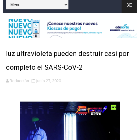
Marileidy Paulino correrá este lunes el relevo mixto 
Sismo Samaná: registran temblor de magnitud 4.8 al s
Operadores de rifas y bancas ilegales enfrentarían pen
Familia relata angustia tras explosión de tanque de gas
luz ultravioleta pueden destruir casi por
Indomet pronostica temperaturas de hasta 35 °C para 
completo el SARS-CoV-2
Redacción
junio 27, 2020