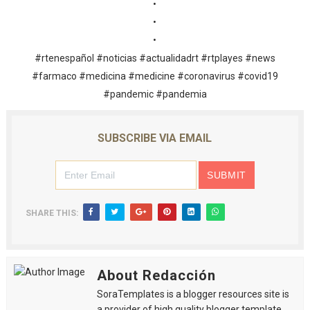
•
•
•
#rtenespañol #noticias #actualidadrt #rtplayes #news
#farmaco #medicina #medicine #coronavirus #covid19
#pandemic #pandemia
SUBSCRIBE VIA EMAIL
SHARE THIS:
About Redacción
SoraTemplates is a blogger resources site is
a provider of high quality blogger template