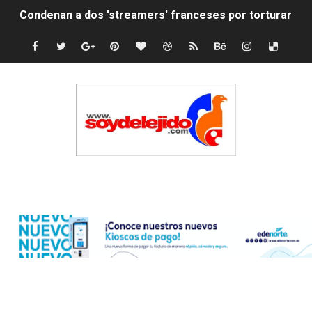
Nuevo Código Penal: hasta 20 años de cárcel por robo 
La nube sahariana número 14 se ha alejado de Repúblic
Tasa del dólar jueves 06 de agosto de 2026
Indomet pronostica temperaturas de hasta 35 °C para 
JAPY VERDEI MISS MICHELL ROSARIO
JAPY VERDEI MR. EDDY OLIVO (CONTROLANDOELEJID
Edenorte
Playas públicas y hoteles: ¿hasta dónde puede restring
Dólar bajó 9 cts. y era vendido a $58.44; el euro subió a
EDENORTE impulsa el desarrollo energético del Cibao C
Medallista olímpica Marileidy Paulino conquista oro en