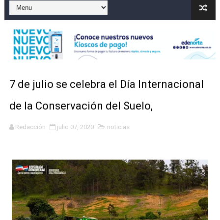
Un sismo de magnitud 3,4 se registra en una provincia
Incendio en Grecia quema 12,600 hectáreas y obliga a
Pacheman apuesta por la evolución del merengue típi
Un derrumbe en el centro de Cuba deja dos personas m
7 de julio se celebra el Día Internacional
Condenan a dos 'streamers' franceses por torturar has
de la Conservación del Suelo,
Redacción
julio 07, 2020
noticias