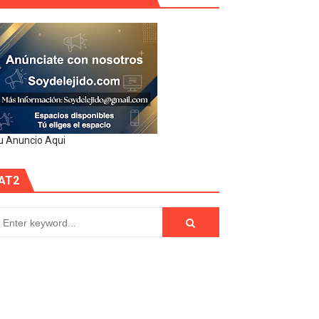
u Anuncio Aqui
AT2