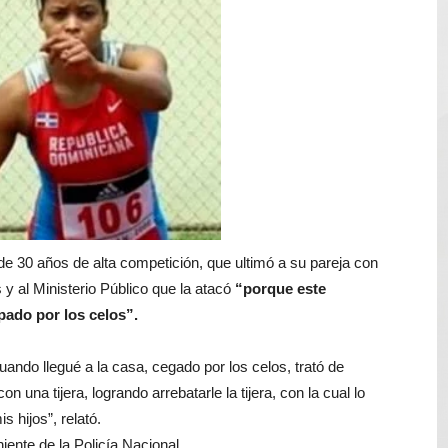
solar de un megavatio para la planta de tratamiento de ag
ia en disputa con Estados Unidos
s por 10 millones de dólares
es 7 de agosto de 2026
e Cuba deja dos personas muertas y otra herida
 franceses por torturar hasta la muerte a su colega en di
 de 30 años de alta competición, que ultimó a su pareja con
s y al Ministerio Público que la atacó
“porque este
pado por los celos”.
uando llegué a la casa, cegado por los celos, trató de
 una tijera, logrando arrebatarle la tijera, con la cual lo
 hijos”, relató.
iente de la Policía Nacional.