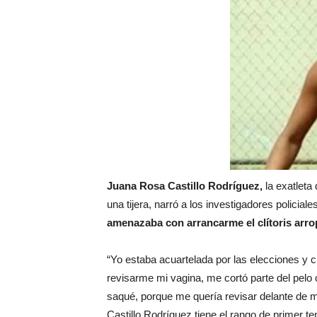
Coraasan construye parque 
Irán apuesta por resistenc
Dominicana demanda Yankee
Precio del dólar hoy viern
Un derrumbe en el centro d
Condenan a dos 'streamers'
Juana Rosa Castillo Rodríguez,
la exatleta
una tijera, narró a los investigadores policiale
amenazaba con arrancarme el clítoris arro
“Yo estaba acuartelada por las elecciones y c
revisarme mi vagina, me cortó parte del pelo con
saqué, porque me quería revisar delante de mis
Castillo Rodríguez tiene el rango de primer ten