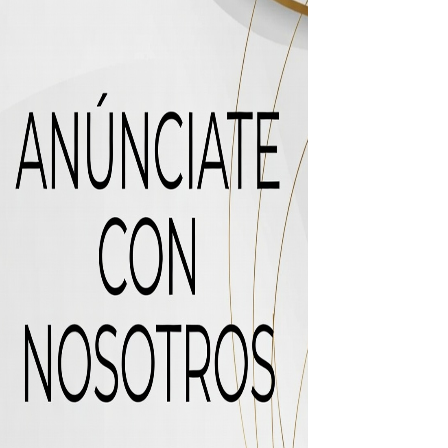
uas residuales de Rafey
recto