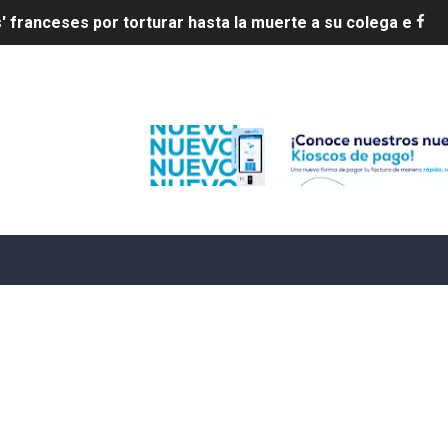
 franceses por torturar hasta la muerte a su colega en di
20 años de cárcel por robo de celulares
Edenorte
4 se ha alejado de República Dominicana en las últimas ho
e agosto de 2026
aturas de hasta 35 °C para este miércoles
L ROSARIO
LIVO (CONTROLANDOELEJIDO.COM)
 ¿hasta dónde puede restringirse el acceso de los ciudadan
ido a $58.44; el euro subió a $68.79
ollo energético del Cibao Central con nueva subestación 