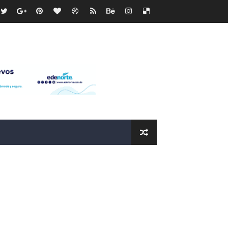
recto
ras
os?
de RD$118 millones y modernización total de la red en Mai