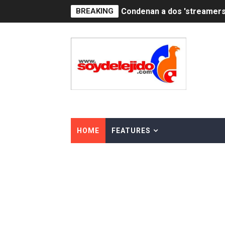
Condenan a dos 'streamers'
BREAKING
Nuevo Código Penal: hasta 
La nube sahariana número 1
Tasa del dólar jueves 06 d
Indomet pronostica temper
JAPY VERDEI MISS MICHEL
HOME
FEATURES
JAPY VERDEI MR. EDDY O
Playas públicas y hoteles:
Dólar bajó 9 cts. y era vend
EDENORTE impulsa el desarr