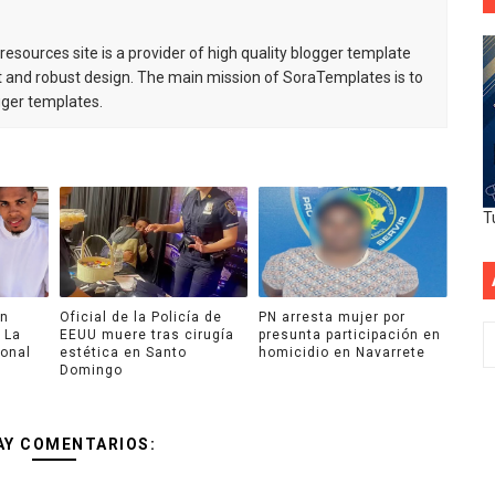
esources site is a provider of high quality blogger template
 and robust design. The main mission of SoraTemplates is to
gger templates.
T
an
Oficial de la Policía de
PN arresta mujer por
 La
EEUU muere tras cirugía
presunta participación en
ional
estética en Santo
homicidio en Navarrete
Domingo
AY COMENTARIOS: