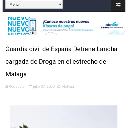
El precio del brent cayó un 7,05 % a 83,77 dólares por 
Un sismo de magnitud 3,4 se registra en una provincia
Incendio en Grecia quema 12,600 hectáreas y obliga a
Pacheman apuesta por la evolución del merengue típi
Guardia civil de España Detiene Lancha
Un derrumbe en el centro de Cuba deja dos personas m
cargada de Droga en el estrecho de
Málaga
Redacción
julio 07, 2020
Noticia