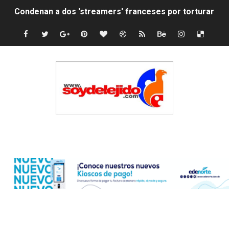
Condenan a dos 'streamers' franceses por torturar has
Nuevo Código Penal: hasta 20 años de cárcel por robo 
La nube sahariana número 14 se ha alejado de Repúblic
Tasa del dólar jueves 06 de agosto de 2026
Indomet pronostica temperaturas de hasta 35 °C para 
JAPY VERDEI MISS MICHELL ROSARIO
Edenorte
JAPY VERDEI MR. EDDY OLIVO (CONTROLANDOELEJID
Playas públicas y hoteles: ¿hasta dónde puede restring
Dólar bajó 9 cts. y era vendido a $58.44; el euro subió a
EDENORTE impulsa el desarrollo energético del Cibao C