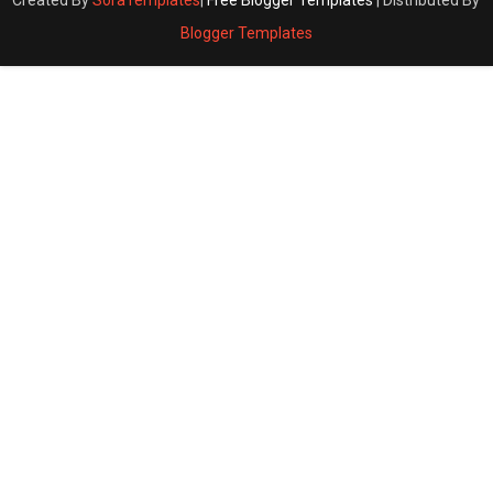
Created By
SoraTemplates
|
Free Blogger Templates
| Distributed By
Blogger Templates