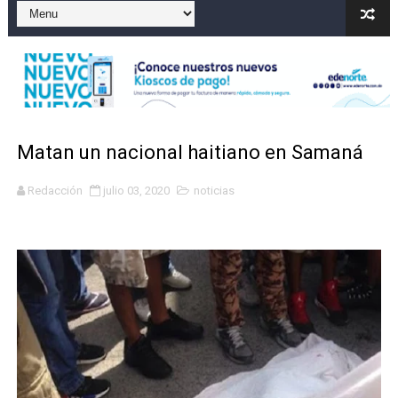
Operativo en Barahona: desmantelan fábrica de alcohol
Autoridades indagan muerte de mujer en La Zurza, Dist
Accidente en Verón deja un motorista fallecido y otra 
Policía recaptura en Altamira a fugado del CCR San Fel
Matan un nacional haitiano en Samaná
Coraasan construye parque solar de un megavatio para 
Redacción
julio 03, 2020
noticias