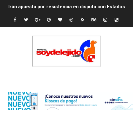
Irán apuesta por resistencia en disputa con Estados Un
Dominicana demanda Yankees por 10 millones de dólar
Precio del dólar hoy viernes 7 de agosto de 2026
Un derrumbe en el centro de Cuba deja dos personas m
Condenan a dos 'streamers' franceses por torturar has
Nuevo Código Penal: hasta 20 años de cárcel por robo 
Edenorte
La nube sahariana número 14 se ha alejado de Repúblic
Tasa del dólar jueves 06 de agosto de 2026
Indomet pronostica temperaturas de hasta 35 °C para 
JAPY VERDEI MISS MICHELL ROSARIO