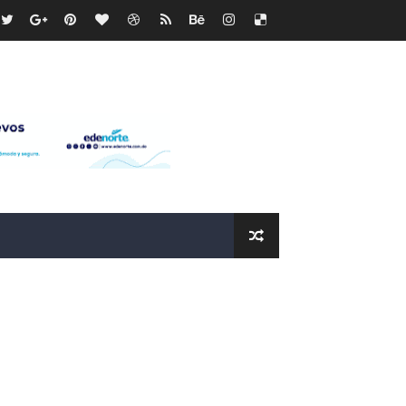
os?
de RD$118 millones y modernización total de la red en Mai
icleta