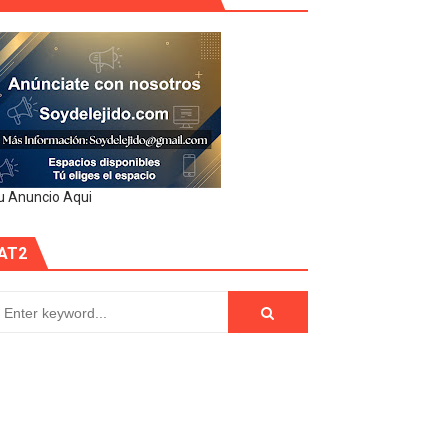
u Anuncio Aqui
AT2