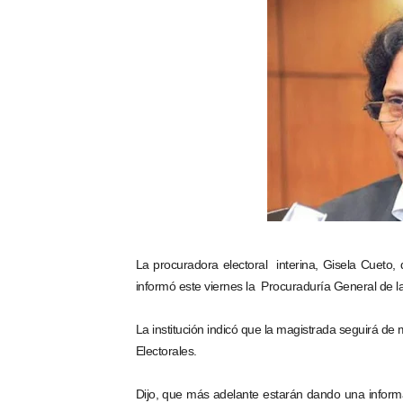
La nube sahariana número 1
Tasa del dólar jueves 06 d
Indomet pronostica temper
JAPY VERDEI MISS MICHEL
JAPY VERDEI MR. EDDY O
La procuradora electoral interina, Gisela Cueto
informó este viernes la Procuraduría General de l
La institución indicó que la magistrada seguirá de
Electorales.
Dijo, que más adelante estarán dando una informa