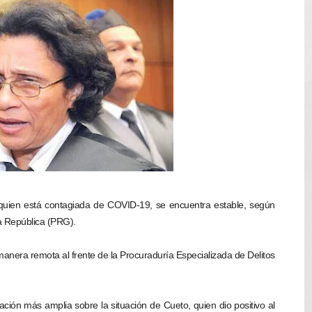
4 se ha alejado de República Dominicana en las últimas ho
e agosto de 2026
aturas de hasta 35 °C para este miércoles
L ROSARIO
LIVO (CONTROLANDOELEJIDO.COM)
, quien está contagiada de COVID-19, se encuentra estable, según
a República (PRG).
 manera remota al frente de la Procuraduría Especializada de Delitos
ción más amplia sobre la situación de Cueto, quien dio positivo al