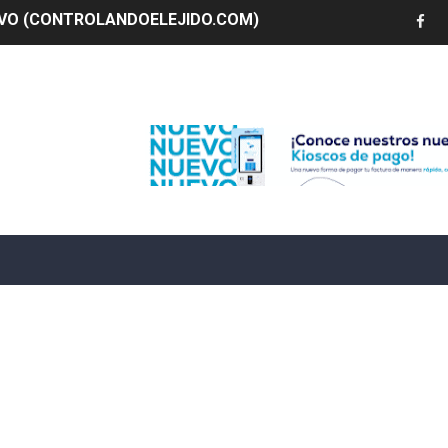
 ¿hasta dónde puede restringirse el acceso de los ciudadan
ido a $58.44; el euro subió a $68.79
Edenorte
ollo energético del Cibao Central con nueva subestación 
dy Paulino conquista oro en JCC
ido a $58.53; el euro sigue a $68.74
en vigor en República Dominicana
un dominicano en Long Island
tan deja 12 heridos
etorno de 70.000 migrantes en Ceuta
mantelan fábrica de alcohol adulterado y recuperan motoc