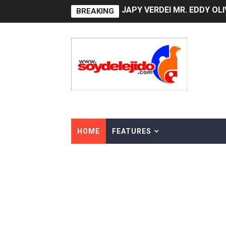
BREAKING
Playas públicas y hoteles:
Dólar bajó 9 cts. y era vend
EDENORTE impulsa el desarr
Medallista olímpica Marilei
Dólar bajó 9 cts. y era vend
Nuevo Código Penal entra 
HOME
FEATURES
NY: Ultiman a puñaladas a 
Incendio en tren de Manhat
Gobierno español afirma r
Operativo en Barahona: des