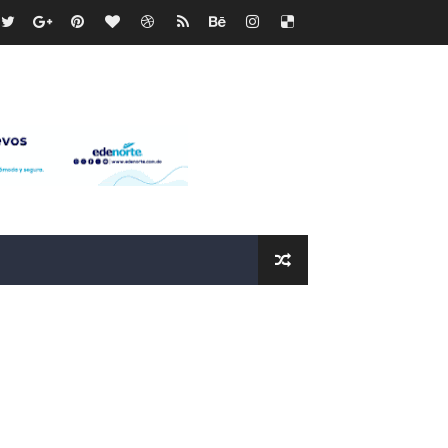
ras
os?
de RD$118 millones y modernización total de la red en Mai