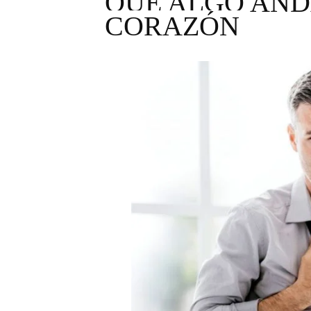
QUE ALGO AND
CORAZÓN
Incendio en Grecia quema 
Pacheman apuesta por la e
Un derrumbe en el centro d
Condenan a dos 'streamers'
Nuevo Código Penal: hasta 