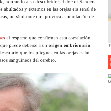
nk
, honrando a su descubridor el doctor Sanders
s abultados y externos en las orejas era señal de
osis
, un síndrome que provoca acumulación de
nes
al respecto que confirman esta correlación.
n que puede deberse a un
origen embrionario
T
escubrió que los pliegues en las orejas están
asos sanguíneos del cerebro.
L