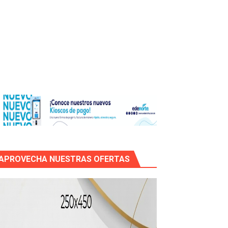
icleta
APROVECHA NUESTRAS OFERTAS
mático entre EEUU e Irán, tras la cancelación de un ataque.