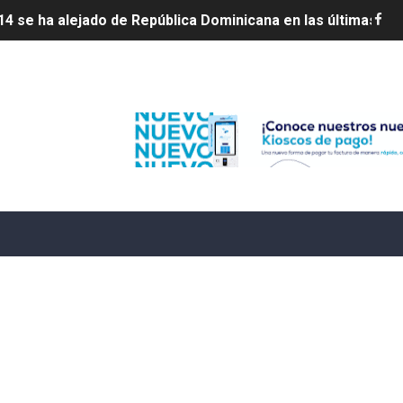
4 se ha alejado de República Dominicana en las últimas ho
e agosto de 2026
Edenorte
aturas de hasta 35 °C para este miércoles
L ROSARIO
LIVO (CONTROLANDOELEJIDO.COM)
 ¿hasta dónde puede restringirse el acceso de los ciudadan
ido a $58.44; el euro subió a $68.79
ollo energético del Cibao Central con nueva subestación 
dy Paulino conquista oro en JCC
ido a $58.53; el euro sigue a $68.74