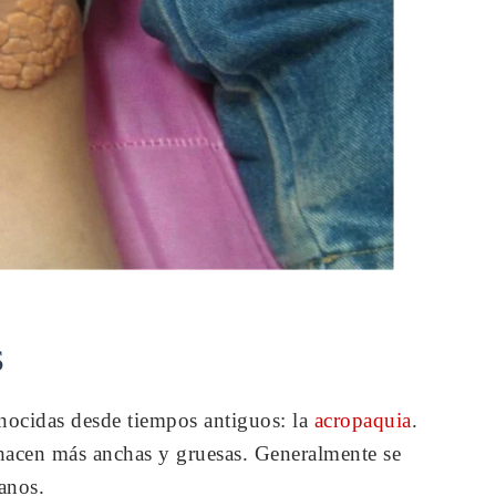
S
onocidas desde tiempos antiguos: la
acropaquia
.
 hacen más anchas y gruesas. Generalmente se
anos.