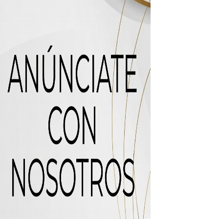
 de “Cosas Locas”
recto