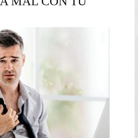
A MAL CON TU
12,600 hectáreas y obliga a nuevas evacuaciones
volución del merengue típico moderno con el lanzamiento
e Cuba deja dos personas muertas y otra herida
 franceses por torturar hasta la muerte a su colega en di
20 años de cárcel por robo de celulares