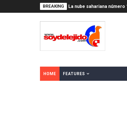
BREAKING
La nube sahariana número 1
Tasa del dólar jueves 06 d
Indomet pronostica temper
JAPY VERDEI MISS MICHEL
JAPY VERDEI MR. EDDY O
Playas públicas y hoteles:
HOME
FEATURES
Dólar bajó 9 cts. y era vend
EDENORTE impulsa el desarr
Medallista olímpica Marilei
Dólar bajó 9 cts. y era vend