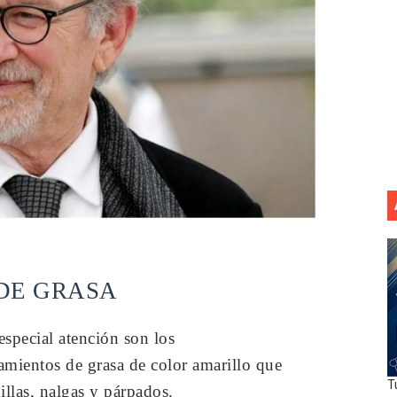
 DE GRASA
special atención son los
amientos de grasa de color amarillo que
T
llas, nalgas y párpados.