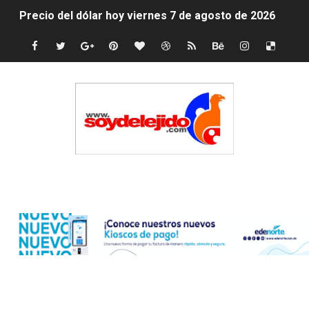
Precio del dólar hoy viernes 7 de agosto de 2026
Un derrumbe en el centro de Cuba deja dos personas m
Condenan a dos 'streamers' franceses por torturar has
Nuevo Código Penal: hasta 20 años de cárcel por robo 
La nube sahariana número 14 se ha alejado de Repúblic
Tasa del dólar jueves 06 de agosto de 2026
Edenorte
Indomet pronostica temperaturas de hasta 35 °C para 
JAPY VERDEI MISS MICHELL ROSARIO
JAPY VERDEI MR. EDDY OLIVO (CONTROLANDOELEJID
Playas públicas y hoteles: ¿hasta dónde puede restring