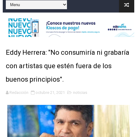
Accidente en Verón deja un motorista fallecido y otra 
Policía recaptura en Altamira a fugado del CCR San Fel
Coraasan construye parque solar de un megavatio para 
Irán apuesta por resistencia en disputa con Estados Un
Eddy Herrera: "No consumiría ni grabaría
Dominicana demanda Yankees por 10 millones de dólar
con artistas que estén fuera de los
buenos principios".
Redacción
octubre 21, 2021
noticias