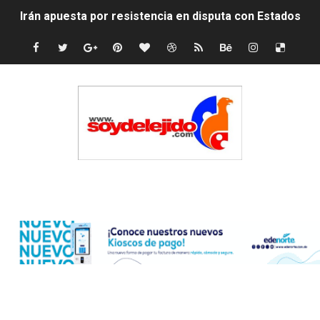
Irán apuesta por resistencia en disputa con Estados Un
Dominicana demanda Yankees por 10 millones de dólar
Precio del dólar hoy viernes 7 de agosto de 2026
Un derrumbe en el centro de Cuba deja dos personas m
Condenan a dos 'streamers' franceses por torturar has
Nuevo Código Penal: hasta 20 años de cárcel por robo 
Edenorte
La nube sahariana número 14 se ha alejado de Repúblic
Tasa del dólar jueves 06 de agosto de 2026
Indomet pronostica temperaturas de hasta 35 °C para 
JAPY VERDEI MISS MICHELL ROSARIO