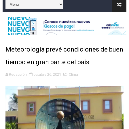
Operativo en Barahona: desmantelan fábrica de alcohol
Autoridades indagan muerte de mujer en La Zurza, Dist
Accidente en Verón deja un motorista fallecido y otra 
Policía recaptura en Altamira a fugado del CCR San Fel
Meteorología prevé condiciones de buen
Coraasan construye parque solar de un megavatio para 
tiempo en gran parte del país
Redacción
octubre 26, 2021
Clima