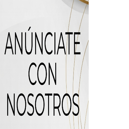
 de “Cosas Locas”
recto