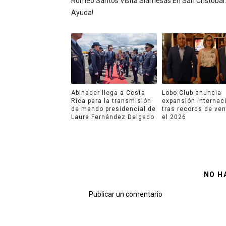
Romeo Santos Visita Siamesas En San Cristóbal.
Ayuda!
Abinader llega a Costa
Lobo Club anuncia
Rica para la transmisión
expansión internac
de mando presidencial de
tras records de ve
Laura Fernández Delgado
el 2026
NO H
Publicar un comentario