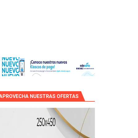
icleta
APROVECHA NUESTRAS OFERTAS
mático entre EEUU e Irán, tras la cancelación de un ataque.