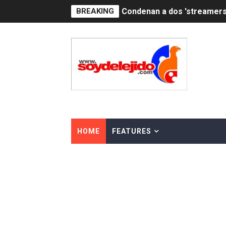
BREAKING
Nuevo Código Penal: hasta 
La nube sahariana número 1
Tasa del dólar jueves 06 d
Indomet pronostica temper
JAPY VERDEI MISS MICHEL
JAPY VERDEI MR. EDDY O
HOME
FEATURES
Playas públicas y hoteles:
Dólar bajó 9 cts. y era vend
EDENORTE impulsa el desarr
Medallista olímpica Marilei