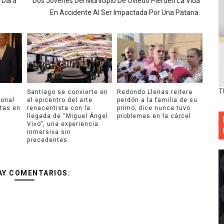
 Dará
Dos Jóvenes Del Municipio De Oviedo Pierden La Vida
En Accidente Al Ser Impactada Por Una Patana.
T
Santiago se convierte en
Redondo Llenas reitera
ional
el epicentro del arte
perdón a la familia de su
ntas en
renacentista con la
primo; dice nunca tuvo
llegada de “Miguel Ángel
problemas en la cárcel
Vivo”, una experiencia
inmersiva sin
precedentes
AY COMENTARIOS: