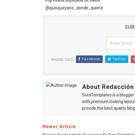
ingresada aquejada de salud.
@quisqueyano_donde_quiera
SUB
Facebook
Twitter
SHARE THIS:
About Redacción
SoraTemplates is a blogger r
with premium looking layout
provide the best quality blo
Newer Article