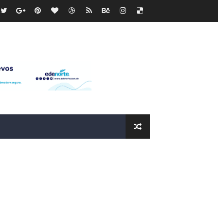
ras
os?
de RD$118 millones y modernización total de la red en Mai