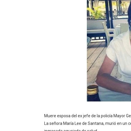
Un sismo de magnitud 3,4 s
Incendio en Grecia quema 
Pacheman apuesta por la e
Un derrumbe en el centro d
Condenan a dos 'streamers'
Muere esposa del ex jefe de la policía Mayor G
La señora María Lee de Santana, murió en un 