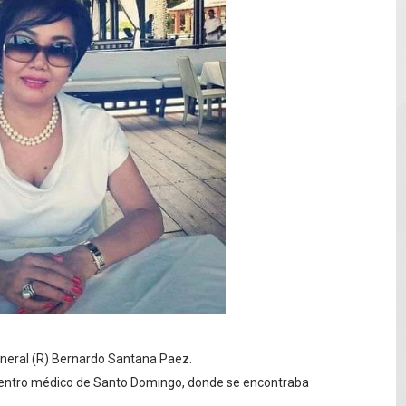
e registra en una provincia amazónica de Ecuador
12,600 hectáreas y obliga a nuevas evacuaciones
volución del merengue típico moderno con el lanzamiento
e Cuba deja dos personas muertas y otra herida
 franceses por torturar hasta la muerte a su colega en di
eneral (R) Bernardo Santana Paez.
centro médico de Santo Domingo, donde se encontraba