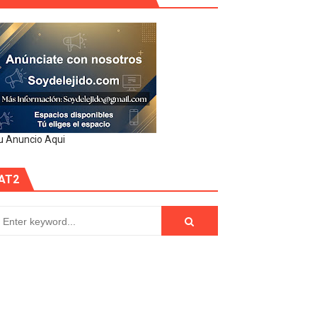
u Anuncio Aqui
AT2