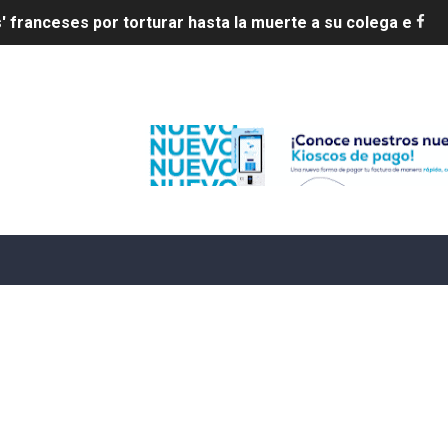
20 años de cárcel por robo de celulares
4 se ha alejado de República Dominicana en las últimas ho
Edenorte
e agosto de 2026
aturas de hasta 35 °C para este miércoles
L ROSARIO
LIVO (CONTROLANDOELEJIDO.COM)
 ¿hasta dónde puede restringirse el acceso de los ciudadan
ido a $58.44; el euro subió a $68.79
ollo energético del Cibao Central con nueva subestación 
dy Paulino conquista oro en JCC