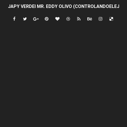
JAPY VERDEI MR. EDDY OLIVO (CONTROLANDOELEJID
Playas públicas y hoteles: ¿hasta dónde puede restring
Dólar bajó 9 cts. y era vendido a $58.44; el euro subió a
EDENORTE impulsa el desarrollo energético del Cibao C
Medallista olímpica Marileidy Paulino conquista oro en
Dólar bajó 9 cts. y era vendido a $58.53; el euro sigue a
Nuevo Código Penal entra en vigor en República Domin
NY: Ultiman a puñaladas a un dominicano en Long Island
Incendio en tren de Manhattan deja 12 heridos
Gobierno español afirma retorno de 70.000 migrantes 