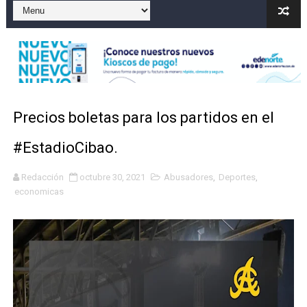
Sismo Samaná: registran temblor de magnitud 4.8 al s
Operadores de rifas y bancas ilegales enfrentarían pen
Familia relata angustia tras explosión de tanque de gas
Indomet pronostica temperaturas de hasta 35 °C para 
Precios boletas para los partidos en el
JAPY VERDEI MISS MICHELL ROSARIO
#EstadioCibao.
Redacción
octubre 30, 2021
Abusadores
,
Deportes
,
economicas