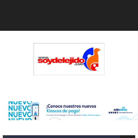
Operativo en Barahona: desmantelan fábrica de alcohol
Autoridades indagan muerte de mujer en La Zurza, Dist
Accidente en Verón deja un motorista fallecido y otra 
Policía recaptura en Altamira a fugado del CCR San Fel
El precio del brent cayó un 7,05 % a 83,77 dólares por 
Un sismo de magnitud 3,4 se registra en una provincia
Edenorte
Incendio en Grecia quema 12,600 hectáreas y obliga a
Pacheman apuesta por la evolución del merengue típi
Dólar bajó 10 cts. y era vendido a $58.62; el euro sigue 
Marileidy Paulino correrá este lunes el relevo mixto 