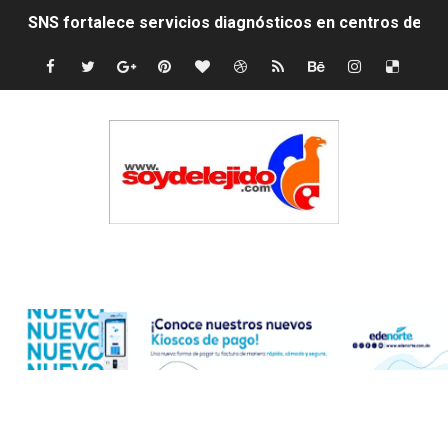
PRM elige dirección unificada con Abinader, Garrigó y 
Presidente Abinader, Hipólito Mejía y David Collado ma
Discusión familiar termina en muerte de un joven en Mo
Coraasan construye parque solar de un megavatio para 
Irán apuesta por resistencia en disputa con Estados Un
Dominicana demanda Yankees por 10 millones de dólar
Edenorte
Precio del dólar hoy viernes 7 de agosto de 2026
Un derrumbe en el centro de Cuba deja dos personas m
Condenan a dos 'streamers' franceses por torturar has
Nuevo Código Penal: hasta 20 años de cárcel por robo 