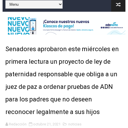
Nuevo Código Penal entra en vigor en República Domin
NY: Ultiman a puñaladas a un dominicano en Long Island
Incendio en tren de Manhattan deja 12 heridos
Lionel Messi y su familia despiden a su padre Jorge e
Senadores aprobaron este miércoles en
SNS fortalece servicios diagnósticos en centros de Pr
primera lectura un proyecto de ley de
paternidad responsable que obliga a un
juez de paz a ordenar pruebas de ADN
para los padres que no deseen
reconocer legalmente a sus hijos
Redacción
octubre 21, 2021
noticias