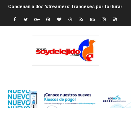
Condenan a dos 'streamers' franceses por torturar has
Nuevo Código Penal: hasta 20 años de cárcel por robo 
La nube sahariana número 14 se ha alejado de Repúblic
Tasa del dólar jueves 06 de agosto de 2026
Indomet pronostica temperaturas de hasta 35 °C para 
JAPY VERDEI MISS MICHELL ROSARIO
Edenorte
JAPY VERDEI MR. EDDY OLIVO (CONTROLANDOELEJID
Playas públicas y hoteles: ¿hasta dónde puede restring
Dólar bajó 9 cts. y era vendido a $58.44; el euro subió a
EDENORTE impulsa el desarrollo energético del Cibao C