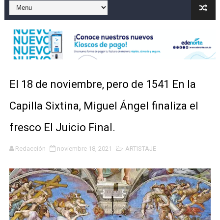
El precio del brent cayó un 7,05 % a 83,77 dólares por 
Un sismo de magnitud 3,4 se registra en una provincia
Incendio en Grecia quema 12,600 hectáreas y obliga a
Pacheman apuesta por la evolución del merengue típi
El 18 de noviembre, pero de 1541 En la
Un derrumbe en el centro de Cuba deja dos personas m
Capilla Sixtina, Miguel Ángel finaliza el
fresco El Juicio Final.
Redacción
noviembre 18, 2021
ARTISTAJE