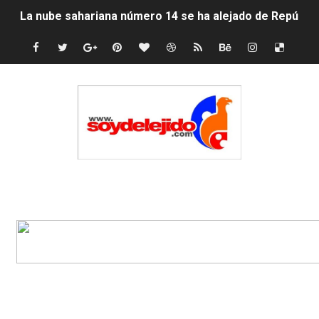
Tasa del dólar jueves 06 de agosto de 2026
Indomet pronostica temperaturas de hasta 35 °C para 
JAPY VERDEI MISS MICHELL ROSARIO
JAPY VERDEI MR. EDDY OLIVO (CONTROLANDOELEJID
Playas públicas y hoteles: ¿hasta dónde puede restring
Dólar bajó 9 cts. y era vendido a $58.44; el euro subió a
Edenorte
EDENORTE impulsa el desarrollo energético del Cibao C
Medallista olímpica Marileidy Paulino conquista oro en
Dólar bajó 9 cts. y era vendido a $58.53; el euro sigue a
Nuevo Código Penal entra en vigor en República Domin