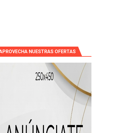
mático entre EEUU e Irán, tras la cancelación de un ataque.
 de “Cosas Locas”
APROVECHA NUESTRAS OFERTAS