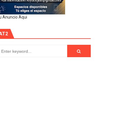
u Anuncio Aqui
AT2