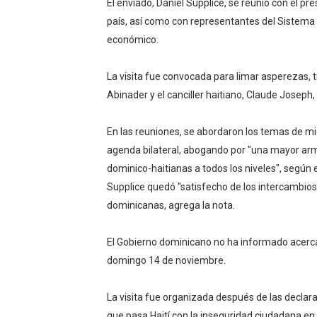
El enviado, Daniel Supplice, se reunió con el pr
país, así como con representantes del Sistema
económico.
La visita fue convocada para limar asperezas, 
Abinader y el canciller haitiano, Claude Joseph, 
En las reuniones, se abordaron los temas de mi
agenda bilateral, abogando por "una mayor arm
dominico-haitianas a todos los niveles", según
Supplice quedó "satisfecho de los intercambios
dominicanas, agrega la nota.
El Gobierno dominicano no ha informado acerca d
domingo 14 de noviembre.
La visita fue organizada después de las declara
que pasa Haití con la inseguridad ciudadana en