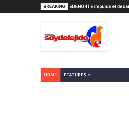
BREAKING
Medallista olímpica Marilei
Dólar bajó 9 cts. y era vend
Nuevo Código Penal entra 
NY: Ultiman a puñaladas a 
Incendio en tren de Manhat
Gobierno español afirma r
HOME
FEATURES
Operativo en Barahona: des
Autoridades indagan muerte
Accidente en Verón deja un
Policía recaptura en Altami