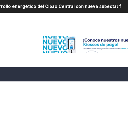
dy Paulino conquista oro en JCC
ido a $58.53; el euro sigue a $68.74
Edenorte
en vigor en República Dominicana
un dominicano en Long Island
tan deja 12 heridos
etorno de 70.000 migrantes en Ceuta
mantelan fábrica de alcohol adulterado y recuperan motoc
 de mujer en La Zurza, Distrito Nacional
 motorista fallecido y otra persona herida
ra a fugado del CCR San Felipe