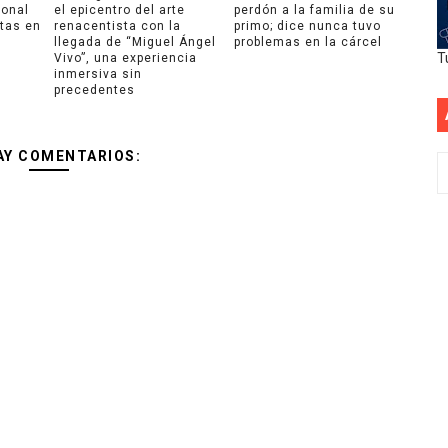
ional
el epicentro del arte
perdón a la familia de su
ntas en
renacentista con la
primo; dice nunca tuvo
llegada de “Miguel Ángel
problemas en la cárcel
T
Vivo”, una experiencia
inmersiva sin
precedentes
AY COMENTARIOS: