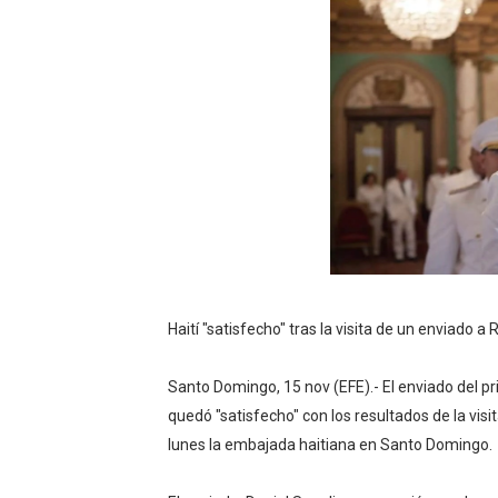
JAPY VERDEI MISS MICHEL
JAPY VERDEI MR. EDDY O
Playas públicas y hoteles:
Dólar bajó 9 cts. y era vend
EDENORTE impulsa el desarr
Haití "satisfecho" tras la visita de un enviado 
Santo Domingo, 15 nov (EFE).- El enviado del pr
quedó "satisfecho" con los resultados de la visi
lunes la embajada haitiana en Santo Domingo.