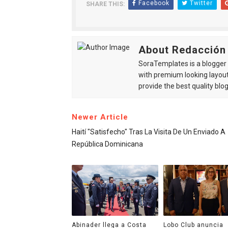
Facebook
Twitter
SHARE THIS:
About Redacción
SoraTemplates is a blogger r
with premium looking layout
provide the best quality blo
Newer Article
Haití "satisfecho" Tras La Visita De Un Enviado A
República Dominicana
Abinader llega a Costa
Lobo Club anuncia