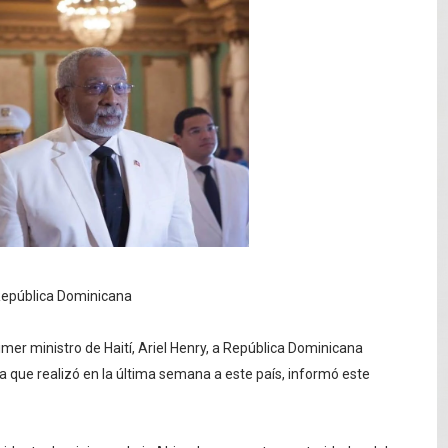
L ROSARIO
LIVO (CONTROLANDOELEJIDO.COM)
 ¿hasta dónde puede restringirse el acceso de los ciudadan
ido a $58.44; el euro subió a $68.79
ollo energético del Cibao Central con nueva subestación 
a República Dominicana
imer ministro de Haití, Ariel Henry, a República Dominicana
ta que realizó en la última semana a este país, informó este