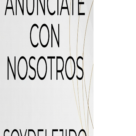
os?
de RD$118 millones y modernización total de la red en Mai