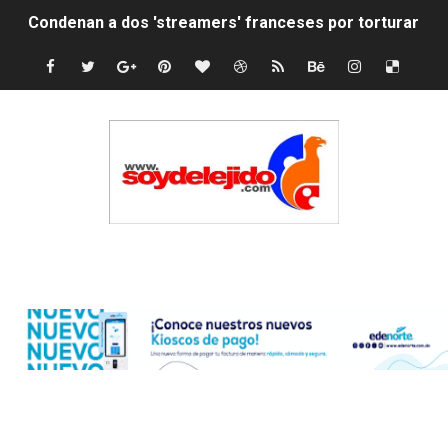
Condenan a dos 'streamers' franceses por torturar has
Nuevo Código Penal: hasta 20 años de cárcel por robo 
La nube sahariana número 14 se ha alejado de Repúblic
Tasa del dólar jueves 06 de agosto de 2026
Indomet pronostica temperaturas de hasta 35 °C para 
JAPY VERDEI MISS MICHELL ROSARIO
Edenorte
JAPY VERDEI MR. EDDY OLIVO (CONTROLANDOELEJID
Playas públicas y hoteles: ¿hasta dónde puede restring
Dólar bajó 9 cts. y era vendido a $58.44; el euro subió a
EDENORTE impulsa el desarrollo energético del Cibao C