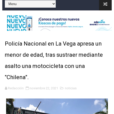
El precio del brent cayó un 7,05 % a 83,77 dólares por 
Un sismo de magnitud 3,4 se registra en una provincia
Incendio en Grecia quema 12,600 hectáreas y obliga a
Pacheman apuesta por la evolución del merengue típi
Policía Nacional en La Vega apresa un
Un derrumbe en el centro de Cuba deja dos personas m
menor de edad, tras sustraer mediante
asalto una motocicleta con una
"Chilena".
Redacción
noviembre 22, 2021
noticias